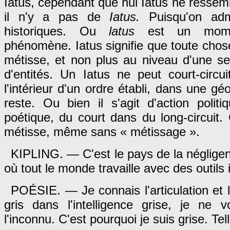
Iatus, cependant que nul Iatus ne ressemb
il n'y a pas de
Iatus.
Puisqu'on ad
historiques. Ou
latus
est un mome
phénomène. Iatus signifie que toute cho
métisse, et non plus au niveau d'une se
d'entités. Un Iatus ne peut court-circu
l'intérieur d'un ordre établi, dans une g
reste. Ou bien il s'agit d'action polit
poétique, du court dans du long-circuit. 
métisse, même sans « métissage ».
KIPLING. — C'est le pays de la néglige
où tout le monde travaille avec des outils 
POÉSIE. — Je connais l'articulation et la
gris dans l'intelligence grise, je ne
l'inconnu. C'est pourquoi je suis grise. Tel