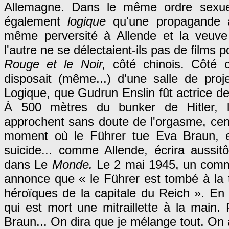
Allemagne. Dans le même ordre sexuel
également
logique
qu'une propagande 
même perversité à Allende et la veu
l'autre ne se délectaient-ils pas de films
Rouge et le Noir,
côté chinois. Côté c
disposait (même...) d'une salle de projec
Logique, que Gudrun Enslin fût actrice de
À 500 mètres du bunker de Hitler, l
approchent sans doute de l'orgasme, cen
moment où le Führer tue Eva Braun, e
suicide... comme Allende, écrira aussit
dans Le
Monde.
Le 2 mai 1945, un comm
annonce que « le Führer est tombé à la 
héroïques de la capitale du Reich ». En v
qui est mort une mitraillette à la main. 
Braun... On dira que je mélange tout. On 