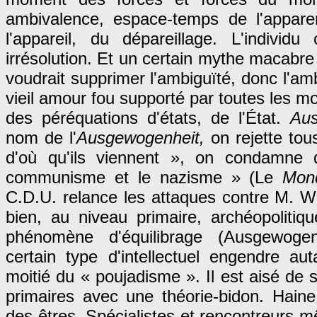
ambivalence, espace-temps de l'appare
l'appareil, du dépareillage. L'individ
irrésolution. Et un certain mythe macabre
voudrait supprimer l'ambiguïté, donc l'am
vieil amour fou supporté par toutes les m
des péréquations d'états, de l'État.
Au
nom de l'
Ausgewogenheit,
on rejette to
d'où qu'ils viennent », on condamne
communisme et le nazisme » (Le
Mon
C.D.U. relance les attaques contre M. We
bien, au niveau primaire, archéo­politiq
phénomène d'équilibrage (Ausgewog
certain type d'intellectuel engendre aut
moitié du « poujadisme ». Il est aisé de s
primaires avec une théorie-bidon. Hain
des êtres. Spécialistes et rencontreurs