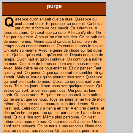
purge
u'est-ce qu'on en sait que ça dure. Qu'est-ce qui peut autant durer. Et pourquoi ça durerait. Ça finirait par durer. A force de pas savoir. Ça s'éternise. A force de croire. On croit que ça dure. A force d'y être. On finit par s'y croire. Alors qu'on n'en sait rien. On ne sait rien de nous-mêmes. Même quand ça dure. Et combien de temps on va encore continuer. On continue sans le savoir. On reste soi-même. Avec le genre de chose qui fait qu'on sait. Qui fait qu'on est et qu'on est né. Depuis combien de temps. Qu'on naît et qu'on continue. On continue à naître en nous. Combien de temps on dure avec nous-mêmes. Avec l'idée d'être né de nous-mêmes. Et d'y penser. Tant qu'on y est. On pense à quoi ça pourrait ressembler. Si ça sortait. Mais qu'est-ce qu'on pourrait bien sortir. Qu'est-ce qui peut bien sortir de nous. Qu'est-ce qui peut naître en nous. Tous les jours. Il sort nous sort quelque chose. Qui est-ce qui sort. Si ce n'est pas nous. Qui pourrait bien sortir. Ou nous sortir. Et qu'est-ce qui pourrait bien naître qui ne serait que de nous. Tous les jours je me tire de moi-même. Qu'est-ce que je pourrais bien tirer dehors. Si ce n'est moi. Celui dont y a rien à en tirer. A en tirer d'autre. et dès qu'on tire un peu trop ça finit par casser. La corde se tend. Et plus rien sort. Même plus personne. On n'est même plus nous-mêmes. On se reconnaît à peine. On est sorti sans prévenir. On ne nous a pas reconnu. Nous non plus on ne s'est pas reconnu. On part dehors pour faire nos emplettes. Qu'est-ce que je vais bien trouver ce midi pour manger. Pour me le mettre sous la dent. C'est moi-même que je mets sous la dent. C'est moi que je mange aujourd'hui. Tous les jours c'est le même repas. Les mêmes ingurgitations. C'est comme une purge. Tous les jours on sort pour aller se repaître de soi. On s'en repaît une tranche chaque jour. Pour se purger de nous-mêmes. Tous les jours je me vois dans la glace. Je vois l'homme sortir de lui. Je le vois aller et venir dans la glace de la salle de bain. Que va-t-il encore nous sortir. Qu'est-ce qu'il fabrique à la fin. On sait pas se qu'il fabrique. Dans combien de temps il va s'y mettre. Dans combien de temps il va se mettre à être. Il sait même pas s'il y est. Il se voit dans la glace. Il s'est toujours posé la question si il était vraiment. Il se pose toujours beaucoup de questions. Et dans combien de temps on va finir par devenir. Et combien de temps ça dure. Le devenir. Comment on fait pour se savoir. A part se voir. Sinon il suffit de regarder dans la glace de la salle de bain. Quand on saisit le gant de toilette. Mon père saisissait de la même façon le gant de toilette. Et le père de mon père aussi. Mais lui il mettait un temps infini. Pas le père de mon père. Ou alors je ne le sais pas. Car après tout je ne l'ai pas connu. J'ai mieux connu le fils. Et lui ça lui prenait des heures. A se connaître. Un temps infini à se contempler. Avec son gant. Car il était très propre mon père. Puisqu'il avait toujours les doigts dans le cul. Et rarement dans la terre. Ou plutôt si. Il les avait rarement ailleurs. Ailleurs que dans son cul. Ou bien sinon c'était le mien. C'était mon père. Pas le père de mon père. Lui il les mettait dehors. Le père ou le fils c'était idem. Ils se mettaient hors d'eux même. Ou plutôt c'était moi. J'étais hors de moi-même. Quand je les avais dans le cul. On les savait dehors. Le père et le fils. On les revoit encore. Avec les doigts rentrés. Ils le rentraient en terre. Comme s'ils rentraient en lui. Lui se voyait avec la face du père. Le père du père. Ou bien son fils. C'était plutôt son père à lui. Car il l'avait en face. Il savait à quoi ça pouvait ressembler. Un fils. A quoi ça peut ressembler. Sinon à un père. On en finira jamais. Jamais on finissait de se regarder. Avec le gant de toilette. Pendant des heures on s'astiquait. qu'est-ce qu'on pouvait bien astiquer comme ça. Mon père lui se tirait tous les poils un par un. Souvent je me suis vu comme ça. A me tirer les poils. Mais c'est lui qui les tirait. Et c'était pas les poils. Il me tirait les vers. Il voulait savoir où j'en étais. Avec son gant de toilette. Souvent mon père me tire dehors. Comme un gros vers de moi. Il me pousse hors de moi-même. Que j'aille dehors. Mais dehors il me dit touche pas à ça. Car tu vas tout casser. Tu va finir par tout casser si tu y touches. Alors je ne touchais pas. Ou plutôt si. Je touchais autrement. Je mettais tout en touche. Déjà à ce moment là. je tapais en touche. Dès que je me mettais à être. A vouloir y toucher. Je creusais dans la terre. Mon père ne savait pas pourquoi je voulais tant creuser. Ma mère non plus. Elle avait des épingles dans la bouche. Mais ça ne lui empêchait pas de l'ouvrir. moi j'ouvrais autrement. Déjà à ce temps-là. je pensais m'ouvrir la bouche autrement. J'ouvrais la terre. Parfois il m'arrivais d'en avoir plein la bouche. parfois j'en avais plein la tête. J'avais la bêche au dessus d'elle. et j'ouvrais dans la terre. Et sans m'ouvrir la bouche. on pouvait m'ouvrir la tête. J'étais déjà plein de terre à l'intérieur. je ne sais pas comment je faisais. Mes parents étaient très étonnés de me voir. Ils avaient de la merde dans les yeux. Ou c'est moi qui en avait. Je n'avais pas froid aux yeux. Car la merde débordait. Elle me débordait à l'œil. je ne savait plus rien dire. Une pleine louchée. Un bon coup de bêche et la bouche se remplissait aussi. Ou c'est moi qui en était rempli. J'étais rempli de merde et je vidais le tout dans le jardin. Et mes parents croyaient que c'était de la terre. Toute cette merde dans la bouche. et dans les cheveux. Je les vois encore tourner autour. Ils tournent autour de la bêche. Ils veulent taper dedans. Pour voir si c'est du lard ou du cochon. On ne sait jamais avec celui-là. Si tout est véridique. Il fallait voir dedans. Et taper sans prévenir. Mais taper la merde vous éclabousse. Il fallait avoir le cœur bien accroché. Pour en avoir le cœur net. Mais le cœur n'est jamais net. Combien de fois mon père a décroché. Car il n'y avait personne au bout. Tout le monde en avait marre de ses salades. Toujours à repiquer les mêmes. Et moi je fais pareil. Je repique mes salades. Combien de temps ça dure. Combien de temps ça met pour pousser. toutes ses saloperies. Combien de temps ça met à pourrir. Ça pourrit au fond de nous. Et c'est nous-mêmes qui pourrissons. Combien de fois j'ai vu mon père pourrir. Il pourrissait par moi. Mais c'est lui que je voyais pourrir. Je voyais ses salades. Rarement on a pu tomber d'accord. Comment il fallait qu'on les plante. Moi je plantais autrement. J'ai toujours voulu planter autrement que lui. Et je ne me plantais pas toujours. Parfois ce n'était pas prévu. Ce n'était pas dans mes plans. Excusez-moi du jeu. Mais ici je ne joue plus. Mon père pouvait rester planté. Il peut planter ici tant que ça lui plaît. Moi je plante autrement. Je me suis assez planté là-dessus. Fini la rigolade. Maintenant je veux qu'on l'enfonce autrement. Qu'on me l'enfonce et pas seulement au trou. Ou alors au sien de trou. Celui qui est le sien à moi. Qu'on soit à se boucher le trou de soi par lui. Qu'on se l'enfonce une bonne fois. Et qu'on n'en fasse plus état. Qu'on fasse état que de soi. De nos salades. Mais moi j'enfonçais pas. Je plantais pas comme ça. Et ça ne restait jamais. Rien qui venait pousser. Ça nous met toujours hors de nous. Le fait que ça pousse pas. Alors qu'on aurait pu pousser un peu. On aurait pu pousser jusqu'à ses derniers retranchements. Jusqu'à ce que ça tienne dedans. Et qu'on soit sûr du résultat. Même s'il est nul. Si on arrache un nul. C'est toujours ça de pris. Bien pris n'est plus à prendre. Voilà ce qu'on dira. Qu'il a bien fait d'en rester là. Avec son nul. Qu'on ne nous y prendra plus. Qu'on nous prenne pour des nuls. Mais c'est lui qui nous prend. Le nul nous prend pour lui. Et il nous pousse à être. Pour qu'on soit nul. Pour qu'on soit dans la faute. Il nous pousse en lui-même. En le lui du nul de nous. Ou de lui-même. Car il n'existe pas. C'est hors du lui qu'il nous met. Il met plus nul. Car hors de nous. Mais dans notre vrai nul. On ne sait plus. On ne sait plus combien de temps a duré tout ce nul où on était. Où on croyait êt