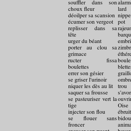
souffler dans son
alar
choux fleur
lard
déoilper sa scansion
nippe
écumer son vergeot
pot
replisser dans sa
raj
tête
barqu
urger du béant
emb
porter au clou sa
zimb
grimace
éthér
ructer fissa
boul
boulettes
blett
errer son gésier
grail
se griser l'urinoir
ombre
niquer les dès au lit
trou
saquer sa frousse
s'avo
se pasteuriser vert la
ouvr
tige
Oise
injecter son flou
ébrui
se flouer sans
bid
froncer
anim
excuser son puant
baver