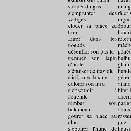
suriner du gris
mange
s'emprunter des
râler
vertiges
urger
clouer sa place au
épou
trou
l'mor
foirer dans les
roter
noeuds
mâ
désenfler son pas lu
pénét
tremper son lapin
balbu
d'huile
glaire
s'épuiser de traviole
bande
s'informer la suie
gérer
colorer son insu
viand
s'obscurcir à
biter
l'étreinte
cherr
nimber son
parle
baleineau
dent
gourer sa place au
rosse
clou
puer
s'obturer l'hune de
hauss