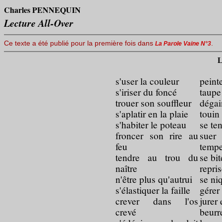
Charles PENNEQUIN
Lecture All-Over
Ce texte a été publié pour la première fois dans
.
La Parole Vaine N°3
L
s'user la couleur
pein
s'iriser du foncé
taup
trouer son souffleur
déga
s'aplatir en la plaie
toui
s'habiter le poteau
se te
froncer son rire au
suer
feu
temp
tendre au trou du
se bi
naître
repri
n'être plus qu'autrui
se ni
s'élastiquer la faille
gérer
crever dans l'os
jurer
crevé
beur