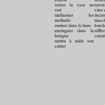
verser la vase au
navre
vert
virer
mallarmer les
inc
mollards
macc
suriner dans la hure
louch
enzinguer dans la
siffl
bringue
const
mettre à mâle son
cahier