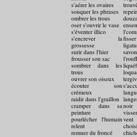
s'aérer les ovaires
trouv
souquer les phrases
rep
ombrer les trous
douz
oser s'ouvrir le vase
ense
s'éventer illico
l'co
s'encrever la
fisser
grossesse
ligat
surir dans l'hier
savon
frousser son sac
l'ron
sombrer dans les
liq
trous
loqu
ouvrer son oiseux
tergi
écouter son
s'a
crémeux
lang
raidir dans l'graillon
lang
cramper dans sa
noir
peinture
viss
pourlécher l'humain
vent
relent
choi
remuer du froncé
chic