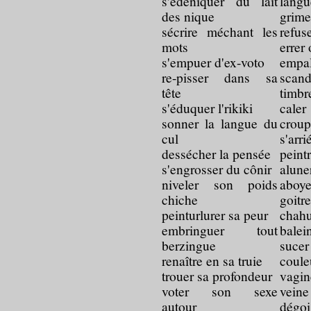
s'édéniquer du lait
lang
des nique
grime
sécrire méchant les
refus
mots
errer
s'empuer d'ex-voto
empal
re-pisser dans sa
scand
tête
timbr
s'éduquer l'rikiki
cale
sonner la langue du
crou
cul
s'arr
dessécher la pensée
peint
s'engrosser du cônir
alune
niveler son poids
abo
chiche
goitr
peinturlurer sa peur
cha
embringuer tout
balei
berzingue
su
renaître en sa truie
coul
trouer sa profondeur
vag
voter son sexe
vein
autour
dég