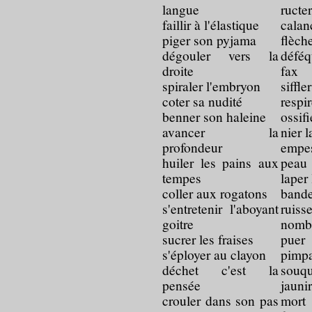
langue
ructe
faillir à l'élastique
cal
piger son pyjama
flèch
dégouler vers la
défé
droite
fax
spiraler l'embryon
siffle
coter sa nudité
respi
benner son haleine
ossif
avancer la
nier 
profondeur
empe
huiler les pains aux
peau
tempes
laper
coller aux rogatons
bande
s'entretenir l'aboyant
ruis
goitre
nomb
sucrer les fraises
pue
s'éployer au clayon
pimp
déchet c'est la
souqu
pensée
jauni
crouler dans son pas
mort