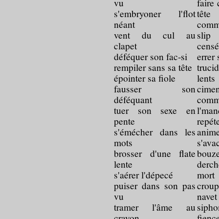
vu
faire
s'embryoner l'flot
tête
néant
comm
vent du cul au
slip
clapet
censé
déféquer son fac-si
errer
rempiler sans sa tête
truc
épointer sa fiole
lents
fausser son
cimen
déféquant
comm
tuer son sexe en
l'ma
pente
repét
s'émécher dans les
anime
mots
s'av
brosser d'une flate
bouz
lente
derch
s'aérer l'dépecé
mort
puiser dans son pas
crou
vu
nave
tramer l'âme au
sip
crayon
fienc