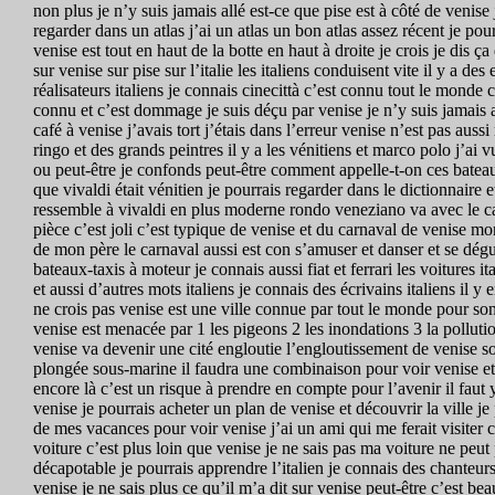
non plus je n’y suis jamais allé est-ce que pise est à côté de venise 
regarder dans un atlas j’ai un atlas un bon atlas assez récent je pourr
venise est tout en haut de la botte en haut à droite je crois je dis 
sur venise sur pise sur l’italie les italiens conduisent vite il y a 
réalisateurs italiens je connais cinecittà c’est connu tout le monde 
connu et c’est dommage je suis déçu par venise je n’y suis jamais a
café à venise j’avais tort j’étais dans l’erreur venise n’est pas aus
ringo et des grands peintres il y a les vénitiens et marco polo j’a
ou peut-être je confonds peut-être comment appelle-t-on ces bateaux
que vivaldi était vénitien je pourrais regarder dans le dictionnai
ressemble à vivaldi en plus moderne rondo veneziano va avec le ca
pièce c’est joli c’est typique de venise et du carnaval de venise m
de mon père le carnaval aussi est con s’amuser et danser et se dég
bateaux-taxis à moteur je connais aussi fiat et ferrari les voitures 
et aussi d’autres mots italiens je connais des écrivains italiens il y
ne crois pas venise est une ville connue par tout le monde pour son 
venise est menacée par 1 les pigeons 2 les inondations 3 la pollutio
venise va devenir une cité engloutie l’engloutissement de venise so
plongée sous-marine il faudra une combinaison pour voir venise e
encore là c’est un risque à prendre en compte pour l’avenir il faut y 
venise je pourrais acheter un plan de venise et découvrir la ville je 
de mes vacances pour voir venise j’ai un ami qui me ferait visiter 
voiture c’est plus loin que venise je ne sais pas ma voiture ne peut
décapotable je pourrais apprendre l’italien je connais des chanteurs
venise je ne sais plus ce qu’il m’a dit sur venise peut-être c’est b