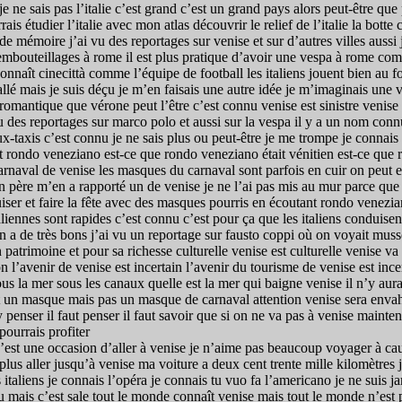
je ne sais pas l’italie c’est grand c’est un grand pays alors peut-être que
ais étudier l’italie avec mon atlas découvrir le relief de l’italie la botte
ça de mémoire j’ai vu des reportages sur venise et sur d’autres villes aus
des embouteillages à rome il est plus pratique d’avoir une vespa à rome c
connaît cinecittà comme l’équipe de football les italiens jouent bien au f
llé mais je suis déçu je m’en faisais une autre idée je m’imaginais une v
si romantique que vérone peut l’être c’est connu venise est sinistre venis
i vu des reportages sur marco polo et aussi sur la vespa il y a un nom c
-taxis c’est connu je ne sais plus ou peut-être je me trompe je connais 
re et rondo veneziano est-ce que rondo veneziano était vénitien est-ce q
rnaval de venise les masques du carnaval sont parfois en cuir on peut e
on père m’en a rapporté un de venise je ne l’ai pas mis au mur parce que 
uiser et faire la fête avec des masques pourris en écoutant rondo venezi
italiennes sont rapides c’est connu c’est pour ça que les italiens conduise
 en a de très bons j’ai vu un reportage sur fausto coppi où on voyait mussol
patrimoine et pour sa richesse culturelle venise est culturelle venise va 
n l’avenir de venise est incertain l’avenir du tourisme de venise est inc
us la mer sous les canaux quelle est la mer qui baigne venise il n’y aura
t un masque mais pas un masque de carnaval attention venise sera enva
penser il faut penser il faut savoir que si on ne va pas à venise maintenan
pourrais profiter
c’est une occasion d’aller à venise je n’aime pas beaucoup voyager à caus
 plus aller jusqu’à venise ma voiture a deux cent trente mille kilomètres 
 italiens je connais l’opéra je connais tu vuo fa l’americano je ne suis 
eau mais c’est sale tout le monde connaît venise mais tout le monde n’est