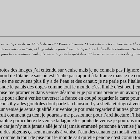
us souvent qu’un décor. Mais le décor vit ! Venise est vivante ! C’est cela que les auteurs de ce fil
 une intense activité, et la gondole se porte bien, ainsi que toute la batellerie vénitienne. On tra
pour la vie continue. Voilà plus de quinze siècles qu’il dure. Et les masques ressuscités des grand
photos des images j’ai entendu sur venise mais je ne connais pas j’ignore
u nord de l’italie je sais où est l’italie par rapport à la france mais je ne 
e ne me souviens plus il y a de l’eau et des canaux je ne parle pas l’itali
de le palais des doges comme tout le monde c’est limité c’est peu j’en 
e venise me promener dans venise déambuler je pourrais prendre un avion 
ie pour aller à venise traverser la france en coupé regarder la carte pou
s il y a les gondoles dont parle la chanson il y a sheila et ringo à venis
ur venise je serais qualifié sur venise je pourrais regarder d’autres pho
it comment ça tient je pourrais me passionner pour l’architecture l’histo
éographie particulière de venise la lagune les ponts de venise je pourrais
e car je n’y suis jamais allé je n’ai jamais emmené personne à venise j’a
au des pigeons ça sent mauvais à venise l’eau des canaux ça moisit venis
 comme la tour de pise tout le monde sait qu’elle penche c’est connu tou