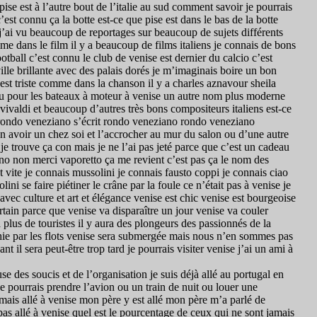
 pise est à l’autre bout de l’italie au sud comment savoir je pourrais
 c’est connu ça la botte est-ce que pise est dans le bas de la botte
si j’ai vu beaucoup de reportages sur beaucoup de sujets différents
omme dans le film il y a beaucoup de films italiens je connais de bons
ootball c’est connu le club de venise est dernier du calcio c’est
ille brillante avec des palais dorés je m’imaginais boire un bon
e est triste comme dans la chanson il y a charles aznavour sheila
onnu pour les bateaux à moteur à venise un autre nom plus moderne
vivaldi et beaucoup d’autres très bons compositeurs italiens est-ce
ue rondo veneziano s’écrit rondo veneziano rondo veneziano
n avoir un chez soi et l’accrocher au mur du salon ou d’une autre
je trouve ça con mais je ne l’ai pas jeté parce que c’est un cadeau
ano non merci vaporetto ça me revient c’est pas ça le nom des
nt vite je connais mussolini je connais fausto coppi je connais ciao
ini se faire piétiner le crâne par la foule ce n’était pas à venise je
avec culture et art et élégance venise est chic venise est bourgeoise
ertain parce que venise va disparaître un jour venise va couler
 plus de touristes il y aura des plongeurs des passionnés de la
hie par les flots venise sera submergée mais nous n’en sommes pas
t il sera peut-être trop tard je pourrais visiter venise j’ai un ami à
e des soucis et de l’organisation je suis déjà allé au portugal en
je pourrais prendre l’avion ou un train de nuit ou louer une
jamais allé à venise mon père y est allé mon père m’a parlé de
 pas allé à venise quel est le pourcentage de ceux qui ne sont jamais