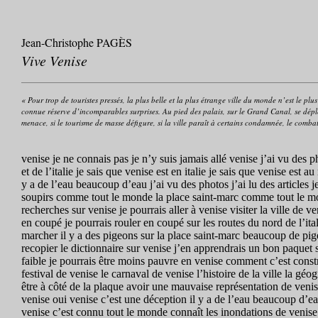
Jean-Christophe PAGÈS
Vive Venise
« Pour trop de touristes pressés, la plus belle et la plus étrange ville du monde n’est le pl
connue réserve d’incomparables surprises. Au pied des palais, sur le Grand Canal, se déploie
menace, si le tourisme de masse défigure, si la ville paraît à certains condamnée, le combat 
venise je ne connais pas je n’y suis jamais allé venise j’ai vu des 
et de l’italie je sais que venise est en italie je sais que venise est a
y a de l’eau beaucoup d’eau j’ai vu des photos j’ai lu des articles j
soupirs comme tout le monde la place saint-marc comme tout le mon
recherches sur venise je pourrais aller à venise visiter la ville d
en coupé je pourrais rouler en coupé sur les routes du nord de l’ital
marcher il y a des pigeons sur la place saint-marc beaucoup de pigeon
recopier le dictionnaire sur venise j’en apprendrais un bon paquet s
faible je pourrais être moins pauvre en venise comment c’est constru
festival de venise le carnaval de venise l’histoire de la ville la g
être à côté de la plaque avoir une mauvaise représentation de venis
venise oui venise c’est une déception il y a de l’eau beaucoup d’e
venise c’est connu tout le monde connaît les inondations de venise