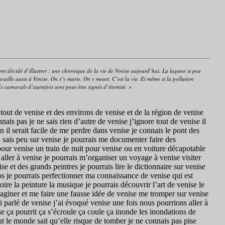
m ont décidé d’illustrer : une chronique de la vie de Venise aujourd’hui. La lagune si peu
vaille aussi à Venise. On s’y marie. On y meurt. C’est la vie. Et même si la pollution
s carnavals d’autrefois sont peut-être signés d’éternité. »
 tout de venise et des environs de venise et de la région de venise
connais pas je ne sais rien d’autre de venise j’ignore tout de venise il
en il serait facile de me perdre dans venise je connais le pont des
sais peu sur venise je pourrais me documenter faire des
pour venise un train de nuit pour venise ou en voiture décapotable
r aller à venise je pourrais m’organiser un voyage à venise visiter
e et des grands peintres je pourrais lire le dictionnaire sur venise
tos je pourrais perfectionner ma connaissance de venise qui est
ire la peinture la musique je pourrais découvrir l’art de venise le
 imaginer et me faire une fausse idée de venise me tromper sur venise
i parlé de venise j’ai évoqué venise une fois nous pourrions aller à
e ça pourrit ça s’écroule ça coule ça inonde les inondations de
t le monde sait qu’elle risque de tomber je ne connais pas pise