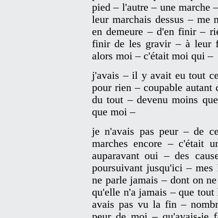
pied – l'autre – une marche –
leur marchais dessus – me m
en demeure – d'en finir – ri
finir de les gravir – à leu
alors moi – c'était moi qui –
j'avais – il y avait eu tout c
pour rien – coupable autant 
du tout – devenu moins que r
que moi –
je n'avais pas peur – de c
marches encore – c'était 
auparavant oui – des caus
poursuivant jusqu'ici – mes
ne parle jamais – dont on n
qu'elle n'a jamais – que tou
avais pas vu la fin – nomb
peur de moi – qu'avais-je f