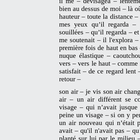
il me – dévisagea – lenteme
bien au dessus de moi – là où 
hauteur – toute la distance –
mes yeux qu’il regarda –
souillées – qu’il regarda – e
me soutenait – il l'explora
première fois de haut en bas 
nuque élastique – caoutcho
vers – vers le haut – comme il
satisfait – de ce regard lent
retour –
son air – je vis son air chan
air – un air différent se c
visage – qui n’avait jusque
peine un visage – si on y pe
un air nouveau qui n’était p
avait – qu'il n'avait pas – q
planté sur lui par le milieu 