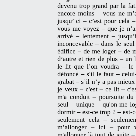
devenu trop grand par la fa
encore moins – vous ne m’a
jusqu’ici – c’est pour cela –
vous me voyez – que je n’ai
arrivé – lentement – jusqu’
inconcevable – dans le seul
édifice – de me loger – de 
d’autre et rien de plus – un 
le lit que l’on voudra – le 
défoncé – s'il le faut – celu
grabat – s’il n’y a pas mieux
je veux – c'est – ce lit – c'
m'a conduit – poursuite du 
seul – unique – qu'on me lo
dormir – est-ce trop ? – est-
seulement cela – seulemen
m’allonger – ici – pour v
m'allonger là tout de suite