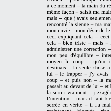
à ce moment – la main du réc
même façon – saisit ma main 
mais – que j'avais seulemen
rencontré la sienne – ma main
mon envie – mon désir de le 
ceci expliquant cela – ceci
cela – bien triste – mais –
administrer une correction 
mon peu d'équilibre – int
moyen le coup – qu'un in
destinais – la seule chose à
lui – le frapper – j'y avai
coup – et puis non – la m
passait au devant de lui – et
la serrer vraiment – j’exagè
l’intention – mais il faut b
serrée en vérité – il l'a m
maintenant – bloquée – rien 