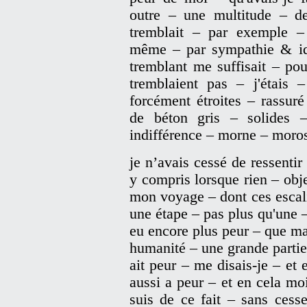
outre – une multitude – de
tremblait – par exemple –
même – par sympathie & ide
tremblant me suffisait – po
tremblaient pas – j'étais –
forcément étroites – rassuré
de béton gris – solides 
indifférence – morne – moros
je n’avais cessé de ressenti
y compris lorsque rien – obj
mon voyage – dont ces escali
une étape – pas plus qu'une –
eu encore plus peur – que ma
humanité – une grande parti
ait peur – me disais-je – et
aussi a peur – et en cela moi
suis de ce fait – sans cess