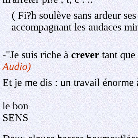
( Fi?h soulève sans ardeur ses 
accompagnant les audaces mi
de mes 
-"Je suis riche à
crever
tant que
Audio)
Et je me dis : un travail énorme 
Con
le bon
SENS