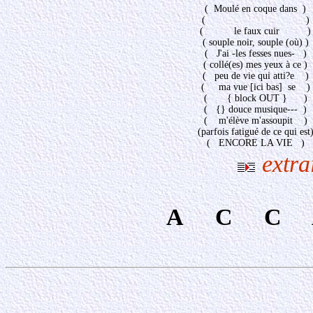
( Moulé en coque dans )
( )
( le faux cuir )
( souple noir, souple (où) )
( J'ai -les fesses nues- )
( collé(es) mes yeux à ce )
( peu de vie qui atti?e )
( ma vue [ici bas] se )
( { block OUT } )
( {} douce musique--- )
( m'élève m'assoupit )
(parfois fatigué de ce qui est
( ENCORE LA VIE )
extra
A C C 