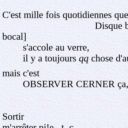
C'est mille fois quotidiennes qu
Disque blanc, triple,
bocal]
s'accole au verre,
il y a toujours
qq
chose d'au
mais c'est
OBSERVER CERNER ça, qu
m'embouche
Quiet me f
Sortir
m'arrêter pi!e , t, c . ..