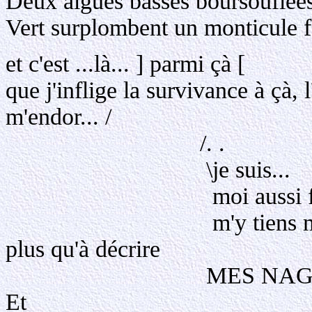
Deux algues basses boursouflées
Vert surplombent un monticule f
et c'est ...là... ] parmi çà [
que j'inflige la survivance à çà,
m'endor... /
/. .
\je suis...
moi aussi fatigué, m
m'y tiens même si je n
plus qu'à décrire
MES NAGEOI
E