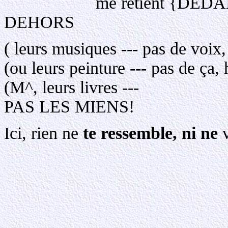
me retient {DEDANS}, m
DEHORS
( leurs musiques --- pas de voix,
(ou leurs peinture --- pas de ça
(M^, leurs livr
PAS LES MIENS
Ici, rien ne
te ressemble, ni ne
v