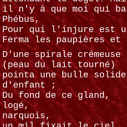
il n'y à que moi qui ba
Phébus,
Pour qui l'injure est u
Ferma les paupières et 
D'une spirale crémeuse
(peau du lait tourné)
pointa une bulle solide
d'enfant ;
Du fond de ce gland,
logé,
narquois,
un œil fixait le ciel.