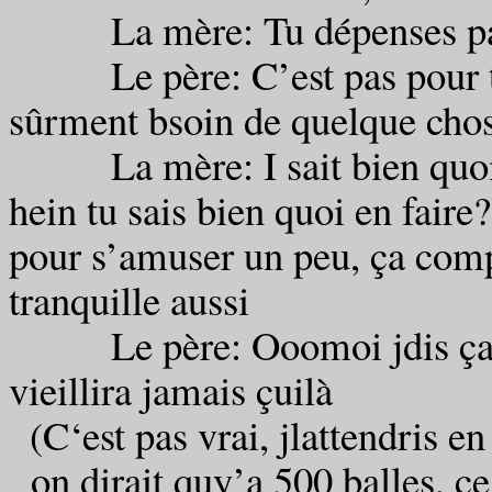
La mère: Tu dépenses pas t
Le père: C’est pas pour tsao
sûrment bsoin de quelque chose
La mère: I sait bien quoi f
hein tu sais bien quoi en faire?
pour s’amuser un peu, ça compt
tranquille aussi
Le père: Ooomoi jdis ça i m
vieillira jamais çuilà
(C‘est pas vrai, jlattendris e
on dirait quy’a 500 balles, c