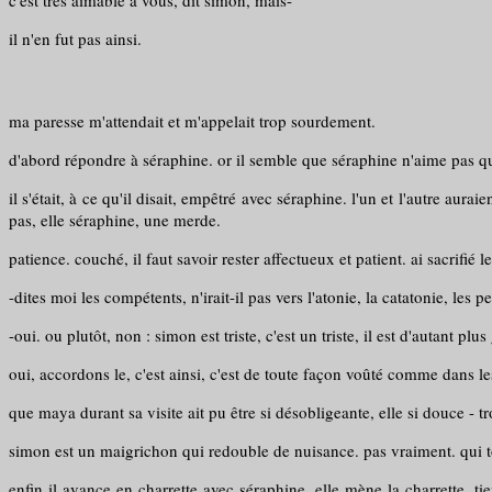
c'est très aimable à vous, dit simon, mais-
il n'en fut pas ainsi.
ma paresse m'attendait et m'appelait trop sourdement.
d'abord répondre à séraphine. or il semble que séraphine n'aime pas q
il s'était, à ce qu'il disait, empêtré avec séraphine. l'un et l'autre aur
pas, elle séraphine, une merde.
patience. couché, il faut savoir rester affectueux et patient. ai sacrifi
-dites moi les compétents, n'irait-il pas vers l'atonie, la catatonie, le
-oui. ou plutôt, non : simon est triste, c'est un triste, il est d'autant plu
oui, accordons le, c'est ainsi, c'est de toute façon voûté comme dans le
que maya durant sa visite ait pu être si désobligeante, elle si douce - 
simon est un maigrichon qui redouble de nuisance. pas vraiment. qui to
enfin il avance en charrette avec séraphine, elle mène la charrette, ti