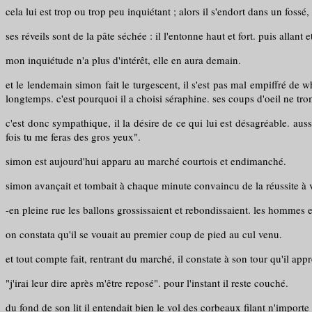
cela lui est trop ou trop peu inquiétant ; alors il s'endort dans un fo
ses réveils sont de la pâte séchée : il l'entonne haut et fort. puis allan
mon inquiétude n'a plus d'intérêt, elle en aura demain.
et le lendemain simon fait le turgescent, il s'est pas mal empiffré de wh
longtemps. c'est pourquoi il a choisi séraphine. ses coups d'oeil ne tro
c'est donc sympathique, il la désire de ce qui lui est désagréable. aussi
fois tu me feras des gros yeux".
simon est aujourd'hui apparu au marché courtois et endimanché.
simon avançait et tombait à chaque minute convaincu de la réussite à v
-en pleine rue les ballons grossissaient et rebondissaient. les hommes 
on constata qu'il se vouait au premier coup de pied au cul venu.
et tout compte fait, rentrant du marché, il constate à son tour qu'il a
"j'irai leur dire après m'être reposé". pour l'instant il reste couché.
du fond de son lit il entendait bien le vol des corbeaux filant n'impor