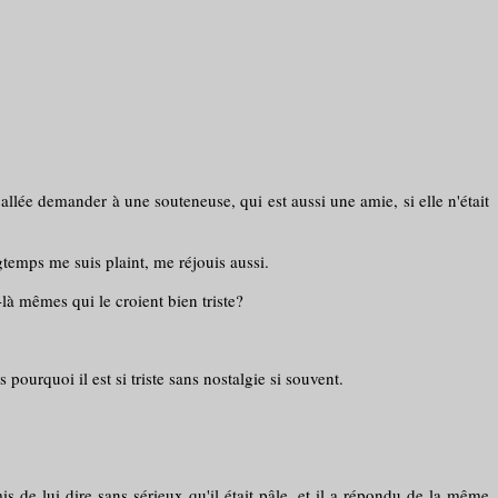
it allée demander à une souteneuse, qui est aussi une amie, si elle n'était
ngtemps me suis plaint, me réjouis aussi.
-là mêmes qui le croient bien triste?
pourquoi il est si triste sans nostalgie si souvent.
is de lui dire sans sérieux qu'il était pâle. et il a répondu de la même