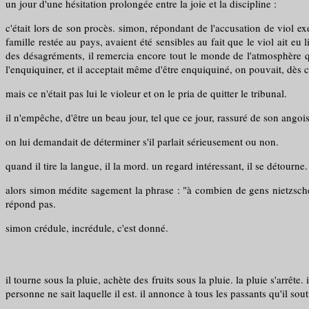
un jour d'une hésitation prolongée entre la joie et la discipline :
c'était lors de son procès. simon, répondant de l'accusation de viol ex
famille restée au pays, avaient été sensibles au fait que le viol ait eu l
des désagréments, il remercia encore tout le monde de l'atmosphère qui 
l'enquiquiner, et il acceptait même d'être enquiquiné, on pouvait, dès cet 
mais ce n'était pas lui le violeur et on le pria de quitter le tribunal.
il n'empêche, d'être un beau jour, tel que ce jour, rassuré de son angois
on lui demandait de déterminer s'il parlait sérieusement ou non.
quand il tire la langue, il la mord. un regard intéressant, il se détourne
alors simon médite sagement la phrase : "à combien de gens nietzsche 
répond pas.
simon crédule, incrédule, c'est donné.
il tourne sous la pluie, achète des fruits sous la pluie. la pluie s'arrête. 
personne ne sait laquelle il est. il annonce à tous les passants qu'il s