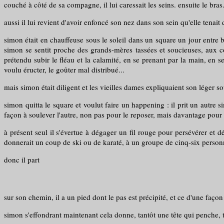
couché à côté de sa compagne, il lui caressait les seins. ensuite le bras.
aussi il lui revient d'avoir enfoncé son nez dans son sein qu'elle tenait
simon était en chauffeuse sous le soleil dans un square un jour entre b
simon se sentit proche des grands-mères tassées et soucieuses, aux col
prétendu subir le fléau et la calamité, en se prenant par la main, en se 
voulu éructer, le goûter mal distribué...
mais simon était diligent et les vieilles dames expliquaient son léger so
simon quitta le square et voulut faire un happening : il prit un autre 
façon à soulever l'autre, non pas pour le reposer, mais davantage pour 
à présent seul il s'évertue à dégager un fil rouge pour persévérer et d
donnerait un coup de ski ou de karaté, à un groupe de cinq-six personn
donc il part
sur son chemin, il a un pied dont le pas est précipité, et ce d'une façon
simon s'effondrant maintenant cela donne, tantôt une tête qui penche, ta