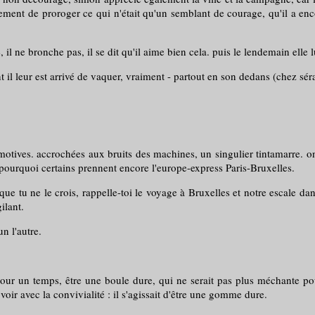
ement de proroger ce qui n'était qu'un semblant de courage, qu'il a encor
 il ne bronche pas, il se dit qu'il aime bien cela. puis le lendemain elle lu
il leur est arrivé de vaquer, vraiment - partout en son dedans (chez sérap
omotives. accrochées aux bruits des machines, un singulier tintamarre.
 pourquoi certains prennent encore l'europe-express Paris-Bruxelles.
que tu ne le crois, rappelle-toi le voyage à Bruxelles et notre escale dans
ilant.
un l'autre.
s pour un temps, être une boule dure, qui ne serait pas plus méchante p
oir avec la convivialité : il s'agissait d'être une gomme dure.