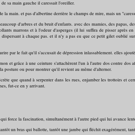
 de sa main gauche il caressait l'oreiller.
 de la main. et pas d'albertine derrière le champs de mire, mais un "caress
eaucoup d'arbres et du bruit d'enfants. avec des mamies, des papas, des 
lants marrons et à l'odeur d'asperges (il lui suffira de pisser après en 
dispersant à chaque pas. et il n'y a pas eu que ce petit gilet oublié sur 
urire par le fait qu'il s'accusait de dépression inlassablement. elles ajou
simon et grâce à une ceinture s'attachèrent l'un à l'autre dos contre dos 
la posture ou pour montrer qu'il revient au même d'alterner.
écrète que quand à serpenter dans les rues, enjamber les trottoirs et cern
es, fut-ce en y arrivant.
 qui force la fascination, simultanément à l'autre pied qui lui avance lent
ntôt un bras qui ballotte, tantôt une jambe qui fléchit exagérément, tantô