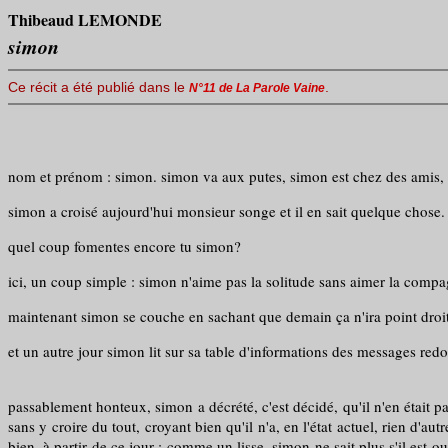
Thibeaud LEMONDE
simon
Ce récit a été publié dans le
.
N°11 de La Parole Vaine
nom et prénom : simon. simon va aux putes, simon est chez des amis, si
simon a croisé aujourd'hui monsieur songe et il en sait quelque chose. s
quel coup fomentes encore tu simon?
ici, un coup simple : simon n'aime pas la solitude sans aimer la compa
maintenant simon se couche en sachant que demain ça n'ira point droit
et un autre jour simon lit sur sa table d'informations des messages redo
passablement honteux, simon a décrété, c'est décidé, qu'il n'en était pas 
sans y croire du tout, croyant bien qu'il n'a, en l'état actuel, rien d'au
bien, à partir de ce jour : comme un lisse, simon ne sait plus s'il est 