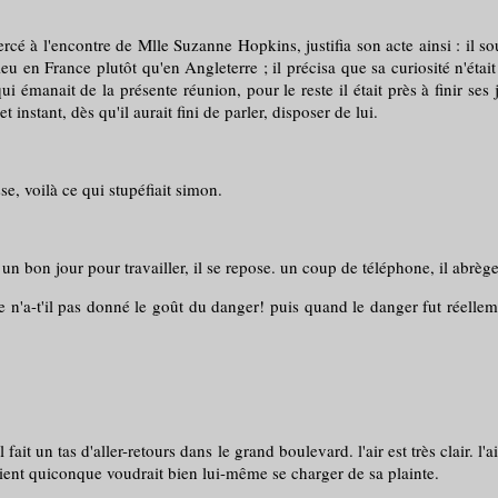
ercé à l'encontre de Mlle Suzanne Hopkins, justifia son acte ainsi : il 
ieu en France plutôt qu'en Angleterre ; il précisa que sa curiosité n'était p
émanait de la présente réunion, pour le reste il était près à finir ses j
instant, dès qu'il aurait fini de parler, disposer de lui.
se, voilà ce qui stupéfiait simon.
. un bon jour pour travailler, il se repose. un coup de téléphone, il abrège
n'a-t'il pas donné le goût du danger! puis quand le danger fut réellem
il fait un tas d'aller-retours dans le grand boulevard. l'air est très clair. 
outient quiconque voudrait bien lui-même se charger de sa plainte.