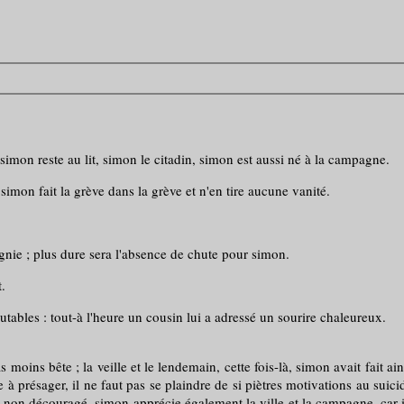
mon reste au lit, simon le citadin, simon est aussi né à la campagne.
imon fait la grève dans la grève et n'en tire aucune vanité.
gnie ; plus dure sera l'absence de chute pour simon.
.
utables : tout-à l'heure un cousin lui a adressé un sourire chaleureux.
moins bête ; la veille et le lendemain, cette fois-là, simon avait fait ain
tre à présager, il ne faut pas se plaindre de si piètres motivations au suic
ou non découragé, simon apprécie également la ville et la campagne, car i