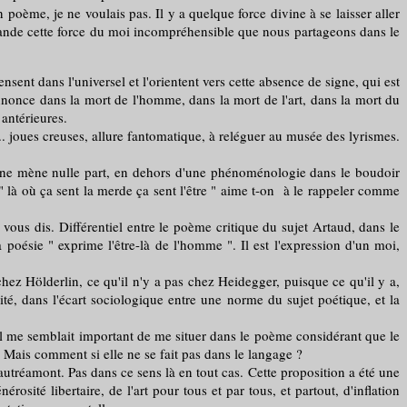
ème, je ne voulais pas. Il y a quelque force divine à se laisser aller
mande cette force du moi incompréhensible que nous partageons dans le
sent dans l'universel et l'orientent vers cette absence de signe, qui est
nonce dans la mort de l'homme, dans la mort de l'art, dans la mort du
 antérieures.
oues creuses, allure fantomatique, à reléguer au musée des lyrismes.
i ne mène nulle part, en dehors d'une phénoménologie dans le boudoir
 là où ça sent la merde ça sent l'être " aime t-on à le rappeler comme
 vous dis. Différentiel entre le poème critique du sujet Artaud, dans le
poésie " exprime l'être-là de l'homme ". Il est l'expression d'un moi,
hez Hölderlin, ce qu'il n'y a pas chez Heidegger, puisque ce qu'il y a,
ité, dans l'écart sociologique entre une norme du sujet poétique, et la
 me semblait important de me situer dans le poème considérant que le
e. Mais comment si elle ne se fait pas dans le langage ?
réamont. Pas dans ce sens là en tout cas. Cette proposition a été une
rosité libertaire, de l'art pour tous et par tous, et partout, d'inflation