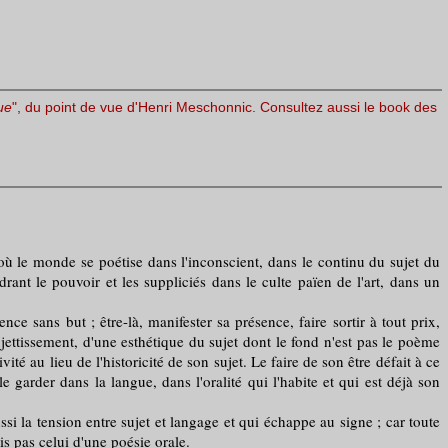
ue
", du point de vue d'Henri Meschonnic. Consultez aussi le book des
où le monde se poétise dans l'inconscient, dans le continu du sujet du
ant le pouvoir et les suppliciés dans le culte païen de l'art, dans un
ns but ; être-là, manifester sa présence, faire sortir à tout prix,
ettissement, d'une esthétique du sujet dont le fond n'est pas le poème
té au lieu de l'historicité de son sujet. Le faire de son être défait à ce
 garder dans la langue, dans l'oralité qui l'habite et qui est déjà son
 la tension entre sujet et langage et qui échappe au signe ; car toute
s pas celui d'une poésie orale.