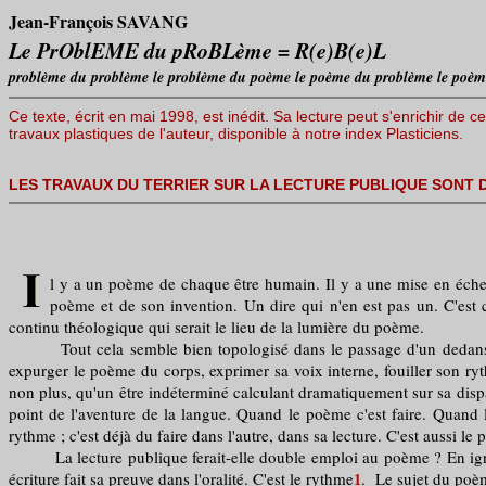
Jean-François SAVANG
Le PrOblEME du pRoBLème = R(e)B(e)L
problème du problème le problème du poème le poème du problème le poè
Ce texte, écrit en mai 1998, est inédit. Sa lecture peut s'enrichir de ce
travaux plastiques de l'auteur, disponible à notre index Plasticiens.
LES TRAVAUX DU TERRIER SUR LA LECTURE PUBLIQUE SONT D
l y a un poème de chaque être humain. Il y a une mise en échec 
poème et de son invention. Un dire qui n'en est pas un. C'est c
continu théologique qui serait le lieu de la lumière du poème.
Tout cela semble bien topologisé dans le passage d'un dedans au de
expurger le poème du corps, exprimer sa voix interne, fouiller son ry
non plus, qu'un être indéterminé calculant dramatiquement sur sa disparit
point de l'aventure de la langue. Quand le poème c'est faire. Quand le
rythme ; c'est déjà du faire dans l'autre, dans sa lecture. C'est aussi l
La lecture publique ferait-elle double emploi au poème ? En ignorant 
écriture fait sa preuve dans l'oralité. C'est le rythme
. Le sujet du poèm
1