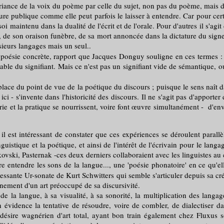
icariance de la voix du poème par celle du sujet, non pas du poème, mais 
ublique comme elle peut parfois le laisser à entendre. Car pour certains
oi maintenu dans la dualité de l'écrit et de l'orale. Pour d'autres il s'agi
, de son oraison funèbre, de sa mort annoncée dans la dictature du sign
sieurs langages mais un seul..
ie concrète, rapport que Jacques Donguy souligne en ces termes : " L
alpable du signifiant. Mais ce n'est pas un signifiant vide de sémantique
 du point de vue de la poétique du discours ; puisque le sens naît dans
ici - s'invente dans l'historicité des discours. Il ne s'agit pas d'apporte
rie et la pratique se nourrissent, voire font œuvre simultanément - d'env
il est intéressant de constater que ces expériences se déroulent parallè
istique et la poétique, et ainsi de l'intérêt de l'écrivain pour le langage
vski, Pasternak -ces deux derniers collaboraient avec les linguistes au
re entendre les sons de la langue..., une 'poésie phonatoire' en ce qu'e
essante Ur-sonate de Kurt Schwitters qui semble s'articuler depuis sa 
ement d'un art préoccupé de sa discursivité.
 langue, à sa visualité, à sa sonorité, la multiplication des langages
évidence la tentative de résoudre, voire de combler, de dialectiser dan
e désire wagnérien d'art total, ayant bon train également chez Fluxus s