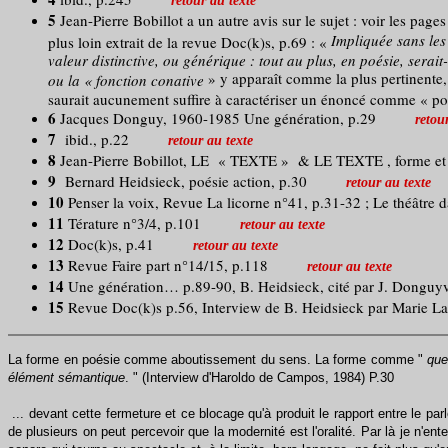
retour au texte
5
Jean-Pierre Bobillot a un autre avis sur le sujet : voir les pa
Impliquée sans les
plus loin extrait de la revue Doc(k)s, p.69 : «
valeur distinctive, ou générique : tout au plus, en poésie, sera
» y apparaît comme la plus pertinente
ou la « fonction conative
saurait aucunement suffire à caractériser un énoncé comme « po
6
Jacques Donguy, 1960-1985 Une génération, p.29
retou
7
ibid., p.22
retour au texte
8
Jean-Pierre Bobillot, LE « TEXTE » & LE TEXTE , forme et sig
9
Bernard Heidsieck, poésie action, p.30
retour au texte
10
Penser la voix, Revue La licorne n°41, p.31-32 ; Le théâtre 
11
Térature n°3/4, p.101
retour au texte
12
Doc(k)s, p.41
retour au texte
13
Revue Faire part n°14/15, p.118
retour au texte
14
Une génération… p.89-90, B. Heidsieck, cité par J. Donguy
15
Revue Doc(k)s p.56, Interview de B. Heidsieck par Marie La
La forme en poésie comme aboutissement du sens. La forme comme "
que
élément sémantique
. " (Interview d'Haroldo de Campos, 1984) P.30
... devant cette fermeture et ce blocage qu'à produit le rapport entre le par
de plusieurs on peut percevoir que la modernité est l'oralité. Par là je n'e