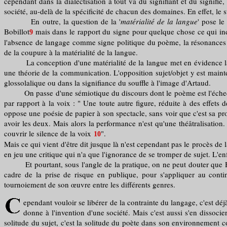
cependant dans la dialectisation à tout va du signifiant et du signif
société, au-delà de la spécificité de chacun des domaines. En effet, le s
En outre, la question de la '
matérialité de la langue
' pose l
Bobillot
mais dans le rapport du signe pour quelque chose ce qui ind
9
l'absence de langage comme signe politique du poème, la résonances e
de la coupure à la matérialité de la langue.
La conception d'une matérialité de la langue met en évidence la dis
une théorie de la communication. L'opposition sujet/objet y est mainten
glossolalique ou dans la signifiance du souffle à l'image d'Artaud.
On passe d'une sémiotique du discours dont le poème est l'échec, à 
par rapport à la voix : " Une toute autre figure, réduite à des effet
oppose une poésie de papier à son spectacle, sans voir que c'est sa pro
avoir les deux. Mais alors la performance n'est qu'une théâtralisation. 
couvrir le silence de la voix
".
10
Mais ce qui vient d'être dit jusque là n'est cependant pas le procès de 
en jeu une critique qui n'a que l'ignorance de se tromper de sujet. L'en
Et pourtant, sous l'angle de la pratique, on ne peut douter que Hei
cadre de la prise de risque en publique, pour s'appliquer au cont
tournoiement de son œuvre entre les différents genres.
ependant vouloir se libérer de la contrainte du langage, c'est déj
donne à l'invention d'une société. Mais c'est aussi s'en dissocie
solitude du sujet, c'est la solitude du poète dans son environnement 