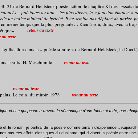
ges 30-31 de Bernard Heidsieck poésie action, le chapitre XI des Essais 
 énoncés – poétiques ou non – les plus divers, la « fonction émotive » 
it-elle un indice minimal de lyricité. Il ne semble pas déplacé de parler
, en même temps que la plus prégnante… Rien à voir, donc, avec la trop
étique».
retour au texte
r au texte
nification dans la « poésie sonore » de Bernard Heidsieck, in Doc(k)
dans la voix, H. Meschonnic
retour au texte
v
retour au texte
palus, Le coin du miroir, 1978
retour au texte
lque chose qui passe à travers la sémantique d'une façon si forte, que c
lé et le roman, je partirai de la poésie comme terrain d'expérience... Aujourd'h
ntends pas ces effets classiques du dualisme, qui divisent la poésie entre un