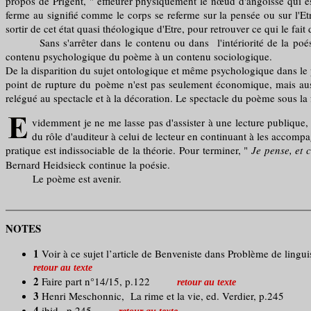
propos de Prigent, " effleurer physiquement le nœud d'angoisse qui es
ferme au signifié comme le corps se referme sur la pensée ou sur l'E
sortir de cet état quasi théologique d'Etre, pour retrouver ce qui le fait 
Sans s'arrêter dans le contenu ou dans l'intériorité de la poésie c
contenu psychologique du poème à un contenu sociologique.
De la disparition du sujet ontologique et même psychologique dans le po
point de rupture du poème n'est pas seulement économique, mais aussi
relégué au spectacle et à la décoration. Le spectacle du poème sous la 
videmment je ne me lasse pas d'assister à une lecture publique, s
du rôle d'auditeur à celui de lecteur en continuant à les accompa
pratique est indissociable de la théorie. Pour terminer, "
Je pense, et 
Bernard Heidsieck continue la poésie.
Le poème est avenir.
NOTES
1
Voir à ce sujet l’article de Benveniste dans Problème de lingu
retour au texte
2
Faire part n°14/15, p.122
retour au texte
3
Henri Meschonnic, La rime et la vie, ed. Verdier, p.245
4
ibid., p.245