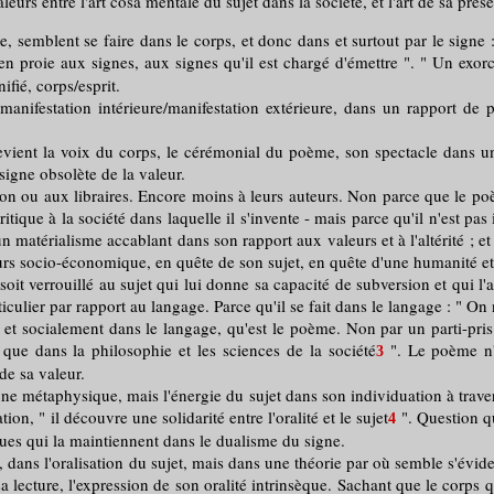
urs entre l'art cosa mentale du sujet dans la société, et l'art de sa prés
ème, semblent se faire dans le corps, et donc dans et surtout par le sign
 en proie aux signes, aux signes qu'il est chargé d'émettre ". " Un exor
fié, corps/esprit.
 manifestation intérieure/manifestation extérieure, dans un rapport de p
ent la voix du corps, le cérémonial du poème, son spectacle dans une 
signe obsolète de la valeur.
aux libraires. Encore moins à leurs auteurs. Non parce que le poème n'
ique à la société dans laquelle il s'invente - mais parce qu'il n'est pas i
'un matérialisme accablant dans son rapport aux valeurs et à l'altérité ; 
scours socio-économique, en quête de son sujet, en quête d'une humanité 
t verrouillé au sujet qui lui donne sa capacité de subversion et qui l'ap
culier par rapport au langage. Parce qu'il se fait dans le langage : " On n
ent et socialement dans le langage, qu'est le poème. Non par un parti-p
s que dans la philosophie et les sciences de la société
". Le poème n'e
3
de sa valeur.
une métaphysique, mais l'énergie du sujet dans son individuation à travers 
ion, " il découvre une solidarité entre l'oralité et le sujet
". Question qu
4
ues qui la maintiennent dans le dualisme du signe.
s l'oralisation du sujet, mais dans une théorie par où semble s'évider 
sa lecture, l'expression de son oralité intrinsèque. Sachant que le corps 