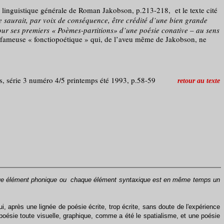
de linguistique générale de Roman Jakobson, p.213-218, et le texte cité
ne saurait, par voix de conséquence, être crédité d’une bien grande
, pour ses premiers « Poèmes-partitions» d’une poésie conative – au sens
 fameuse « fonctiopoétique » qui, de l’aveu même de Jakobson, ne
s, série 3 numéro 4/5 printemps été 1993, p.58-59
retour au texte
haque élément phonique ou chaque élément syntaxique est en même temps un
ui, après une lignée de poésie écrite, trop écrite, sans doute de l'expérience
e poésie toute visuelle, graphique, comme a été le spatialisme, et une poésie