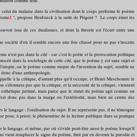
entation comme telle.
e : celui du malaise dans la civilisation dont le corps performe le poème
cisme
", propose Heidsieck à la suite de Prigent ? Le corps émet les
2
ouvoir issu de ces dualismes, et dont la théorie est l'écart entre une
société d'où il semble encore une fois chassé pour ne pas s'inscrire
est pas dans la cité - car c'est le poète et la provocation politique
nscrit dans la sociologie de cette cité, que le poème y est sans sujet et
et l'utopie, ou le poème comme utopie de l'invention du sujet, semble ne
et donc d'une anthropologie.
pelle à la critique, d'autant plus qu'il occupe, et Henri Meschonnic le
e s'étonnera pas que la critique, et la nécessité de la critique, viennent
ris esthétique périmé, mais parce que le statut du poème agit comme un
st donc pas dans la marge ou l'extériorité, mais bien au centre des
le langage ; l'oralisation du sujet. Il ne représente pas, il ne témoigne
e pose, à priori, le phénomène de la lecture publique dans sa pratique
le langage, et même, par où s'évide peut-être aussi le poème lorsqu'il
qui vient remplacer le signe du poème, finit par en devenir la parodie et