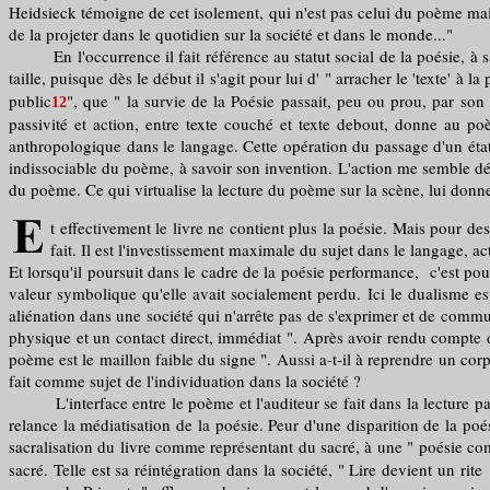
Heidsieck témoigne de cet isolement, qui n'est pas celui du poème mais 
de la projeter dans le quotidien sur la société et dans le monde..."
En l'occurrence il fait référence au statut social de la poésie, à sa 
taille, puisque dès le début il s'agit pour lui d' " arracher le 'texte' à la
public
", que " la survie de la Poésie passait, peu ou prou, par son e
12
passivité et action, entre texte couché et texte debout, donne au p
anthropologique dans le langage. Cette opération du passage d'un état d
indissociable du poème, à savoir son invention. L'action me semble déjà
du poème. Ce qui virtualise la lecture du poème sur la scène, lui donne 
t effectivement le livre ne contient plus la poésie. Mais pour de
fait. Il est l'investissement maximale du sujet dans le langage, a
Et lorsqu'il poursuit dans le cadre de la poésie performance, c'est pou
valeur symbolique qu'elle avait socialement perdu. Ici le dualisme es
aliénation dans une société qui n'arrête pas de s'exprimer et de commu
physique et un contact direct, immédiat ". Après avoir rendu compte de
poème est le maillon faible du signe ". Aussi a-t-il à reprendre un corps
fait comme sujet de l'individuation dans la société ?
L'interface entre le poème et l'auditeur se fait dans la lecture par 
relance la médiatisation de la poésie. Peur d'une disparition de la poé
sacralisation du livre comme représentant du sacré, à une " poésie c
sacré. Telle est sa réintégration dans la société, " Lire devient un r