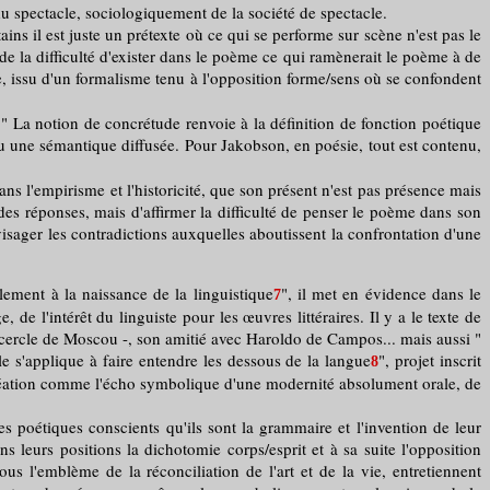
du spectacle, sociologiquement de la société de spectacle.
 il est juste un prétexte où ce qui se performe sur scène n'est pas le
t de la difficulté d'exister dans le poème ce qui ramènerait le poème à de
e, issu d'un formalisme tenu à l'opposition forme/sens où se confondent
a notion de concrétude renvoie à la définition de fonction poétique
, ou une sémantique diffusée. Pour Jakobson, en poésie, tout est contenu,
 l'empirisme et l'historicité, que son présent n'est pas présence mais
r des réponses, mais d'affirmer la difficulté de penser le poème dans son
isager les contradictions auxquelles aboutissent la confrontation d'une
lement à la naissance de la linguistique
", il met en évidence dans le
7
, de l'intérêt du linguiste pour les œuvres littéraires. Il y a le texte de
 cercle de Moscou -, son amitié avec Haroldo de Campos... mais aussi "
lle s'applique à faire entendre les dessous de la langue
", projet inscrit
8
création comme l'écho symbolique d'une modernité absolument orale, de
 poétiques conscients qu'ils sont la grammaire et l'invention de leur
s leurs positions la dichotomie corps/esprit et à sa suite l'opposition
ous l'emblème de la réconciliation de l'art et de la vie, entretiennent