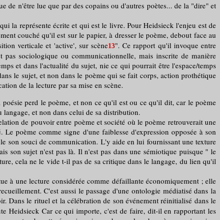
 de n'être lue que par des copains ou d'autres poètes... de la "dire" et
la représente écrite et qui est le livre. Pour Heidsieck l'enjeu est de
ment couché qu'il est sur le papier, à dresser le poème, debout face au
tion verticale et 'active', sur scène
". Ce rapport qu'il invoque entre
13
est pas sociologique ou communicationnelle, mais inscrite de manière
ps et dans l'actualité du sujet, nie ce qui pourrait être l'espace/temps
ans le sujet, et non dans le poème qui se fait corps, action prothétique
cation de la lecture par sa mise en scène.
 poésie perd le poème, et non ce qu'il est ou ce qu'il dit, car le poème
u langage, et non dans celui de sa distribution.
 relation de pouvoir entre poème et société où le poème retrouverait une
ciété. Le poème comme signe d'une faiblesse d'expression opposée à son
ble son souci de communication. L'y aide en lui fournissant une texture
s son sujet n'est pas là. Il n'est pas dans une sémiotique puisque " le
re, cela ne le vide t-il pas de sa critique dans le langage, du lien qu'il
titue à une lecture considérée comme défaillante économiquement ; elle
 recueillement. C'est aussi le passage d'une ontologie médiatisé dans la
ir. Dans le rituel et la célébration de son événement réinitialisé dans le
 Heidsieck Car ce qui importe, c'est de faire, dit-il en rapportant les