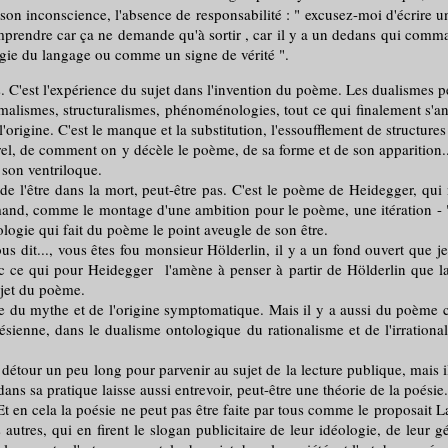
conscience, l'absence de responsabilité : " excusez-moi d'écrire un po
omprendre car ça ne demande qu'à sortir , car il y a un dedans qui com
ogie du langage ou comme un signe de vérité ".
s. C'est l'expérience du sujet dans l'invention du poème. Les dualismes pen
malismes, structuralismes, phénoménologies, tout ce qui finalement s'an
rigine. C'est le manque et la substitution, l'essoufflement de structures
e comment on y décèle le poème, de sa forme et de son apparition... j
 son ventriloque.
 l'être dans la mort, peut-être pas. C'est le poème de Heidegger, qu
emand, comme le montage d'une ambition pour le poème, une itération - "
ologie qui fait du poème le point aveugle de son être.
us dit..., vous êtes fou monsieur Hölderlin, il y a un fond ouvert que je
c ce qui pour Heidegger l'amène à penser à partir de Hölderlin que la 
ujet du poème.
ue du mythe et de l'origine symptomatique. Mais il y a aussi du poème c
tésienne, dans le dualisme ontologique du rationalisme et de l'irrational
our un peu long pour parvenir au sujet de la lecture publique, mais il
 dans sa pratique laisse aussi entrevoir, peut-être une théorie de la poési
cela la poésie ne peut pas être faite par tous comme le proposait Laut
autres, qui en firent le slogan publicitaire de leur idéologie, de leur géné