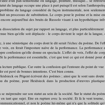
ié, l'idée d'un pan-sémiotisme où langage, peinture, musique... se ret
tatut du langage occupe une place à part puisqu'il est selon l'anthropolog
e problème du langage considéré de façon instrumentale, non seulement 
uit un processus de substitution. Le corps pour le poème et la mise en
ncore aujourd'hui des bruits de Russolo visant à un hypothétique infra
sociation du sujet par rapport au langage, et plus particulièrement m
ue bien qu'elle soit déplacée - le corps devient le sujet de la langue, et
une sémiotique du corps dont le dit serait l'échec du poème. De l'effe
s de voix, en ferait l'imposture naïve de la performance. La performance
pre confusion qu'elle donne en spectacle. L'effet de voix, l'effet de corp
Si la performance est essentielle, c'est que tout ce qui est donné pour d
la lecture publique. Car outre la confusion qui l'entoure du point de vue 
fer est pavé de bonnes intentions. C'est bien connu.
dsieck ou Prigent écrivent des poèmes ; ainsi que le sont sans doute 
inu du poème, pour Heidsieck dans la production d'œuvres plastique
à se méprendre sur son statut au sein de la société. Sur le statut du poèm
r en tant que sujet. Etre en rupture avec la société. Et là le vent tourne
communicationnel, et non le poème lui-même qui n'a que la solitude qu'