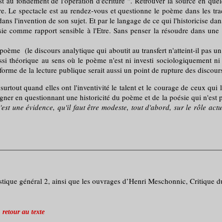
t au fondement de l'opération d'écriture ". Retrouver la source en que
tre. Le spectacle est au rendez-vous et questionne le poème dans les tr
dans l'invention de son sujet. Et par le langage de ce qui l'historicise dan
omme rapport sensible à l'Etre. Sans penser la résoudre dans une exté
ème (le discours analytique qui aboutit au transfert n'atteint-il pas un 
 théorique au sens où le poème n'est ni investi sociologiquement ni in
forme de la lecture publique serait aussi un point de rupture des discour
urtout quand elles ont l'inventivité le talent et le courage de ceux qui
gner en questionnant une historicité du poème et de la poésie qui n'est p
c'est une évidence, qu'il faut être modeste, tout d'abord, sur le rôle ac
istique général 2, ainsi que les ouvrages d’Henri Meschonnic, Critique
retour au texte