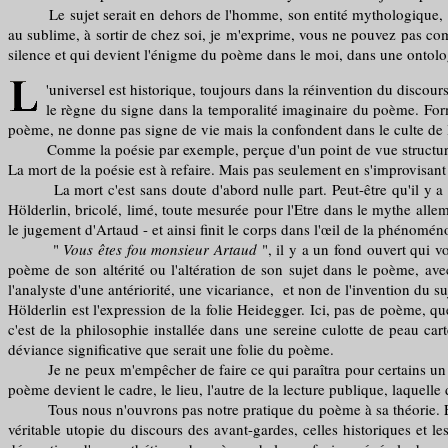
Le sujet serait en dehors de l'homme, son entité mythologique, son in
au sublime, à sortir de chez soi, je m'exprime, vous ne pouvez pas c
silence et qui devient l'énigme du poème dans le moi, dans une ontol
'universel est historique, toujours dans la réinvention du discour
le règne du signe dans la temporalité imaginaire du poème. For
poème, ne donne pas signe de vie mais la confondent dans le culte de l'o
Comme la poésie par exemple, perçue d'un point de vue structurel, d
La mort de la poésie est à refaire. Mais pas seulement en s'improvisant
La mort c'est sans doute d'abord nulle part. Peut-être qu'il y a de
Hölderlin, bricolé, limé, toute mesurée pour l'Etre dans le mythe all
le jugement d'Artaud - et ainsi finit le corps dans l'œil de la phénomén
"
Vous êtes fou monsieur Artaud
", il y a un fond ouvert qui vo
poème de son altérité ou l'altération de son sujet dans le poème, ave
l'analyste d'une antériorité, une vicariance, et non de l'invention du s
Hölderlin est l'expression de la folie Heidegger. Ici, pas de poème, q
c'est de la philosophie installée dans une sereine culotte de peau car
déviance significative que serait une folie du poème.
Je ne peux m'empêcher de faire ce qui paraîtra pour certains un dét
poème devient le cadre, le lieu, l'autre de la lecture publique, laquelle
Tous nous n'ouvrons pas notre pratique du poème à sa théorie. Et en 
véritable utopie du discours des avant-gardes, celles historiques et les 