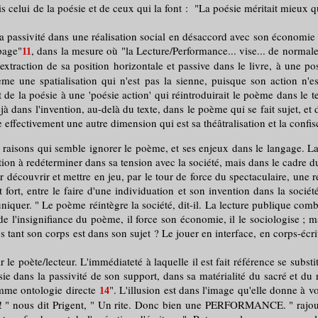
celui de la poésie et de ceux qui la font : "La poésie méritait mieux que
passivité dans une réalisation social en désaccord avec son économie qui 
 page"
, dans la mesure où "la Lecture/Performance... vise... de normale
11
xtraction de sa position horizontale et passive dans le livre, à une posi
oème une spatialisation qui n'est pas la sienne, puisque son action n'
e la poésie à une 'poésie action' qui réintroduirait le poème dans le tem
 dans l'invention, au-delà du texte, dans le poème qui se fait sujet, et d
effectivement une autre dimension qui est sa théâtralisation et la confis
s raisons qui semble ignorer le poème, et ses enjeux dans le langage. La
ction à redéterminer dans sa tension avec la société, mais dans le cadre d
r découvrir et mettre en jeu, par le tour de force du spectaculaire, une
t fort, entre le faire d'une individuation et son invention dans la so
niquer. " Le poème réintègre la société, dit-il. La lecture publique com
 l'insignifiance du poème, il force son économie, il le sociologise ; mai
 tant son corps est dans son sujet ? Le jouer en interface, en corps-écritu
le poète/lecteur. L'immédiateté à laquelle il est fait référence se subs
sie dans la passivité de son support, dans sa matérialité du sacré et du
omme ontologie directe
". L'illusion est dans l'image qu'elle donne à vo
14
ite ! " nous dit Prigent, " Un rite. Donc bien une PERFORMANCE. " rajoute