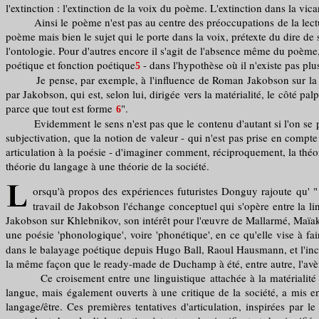
l'extinction : l'extinction de la voix du poème. L'extinction dans la v
Ainsi le poème n'est pas au centre des préoccupations de la lecture p
poème mais bien le sujet qui le porte dans la voix, prétexte du dire de s
l'ontologie. Pour d'autres encore il s'agit de l'absence même du poème
poétique et fonction poétique
- dans l'hypothèse où il n'existe pas plu
5
Je pense, par exemple, à l'influence de Roman Jakobson sur la poés
par Jakobson, qui est, selon lui, dirigée vers la matérialité, le côté p
parce que tout est forme
".
6
Evidemment le sens n'est pas que le contenu d'autant si l'on se place
subjectivation, que la notion de valeur - qui n'est pas prise en compte 
articulation à la poésie - d'imaginer comment, réciproquement, la théo
théorie du langage à une théorie de la société.
orsqu'à propos des expériences futuristes Donguy rajoute qu' " 
travail de Jakobson l'échange conceptuel qui s'opère entre la lingu
Jakobson sur Khlebnikov, son intérêt pour l'œuvre de Mallarmé, Maïako
une poésie 'phonologique', voire 'phonétique', en ce qu'elle vise à fai
dans le balayage poétique depuis Hugo Ball, Raoul Hausmann, et l'inc
la même façon que le ready-made de Duchamp à été, entre autre, l'avèn
Ce croisement entre une linguistique attachée à la matérialité de la
langue, mais également ouverts à une critique de la société, a mis en 
langage/être. Ces premières tentatives d'articulation, inspirées par l