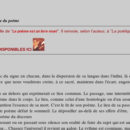
me du poème
lle de "
". Il renvoie, selon l'auteur, à "
La poétiq
Le poème est un livre muet
ISPONIBLES ICI
du signe en chacun, dans la dispersion de sa langue dans l'infini, là 
e que nous voudrions croire, à ce sacré, maintenu dans l'écart, engendr
hors qui exprimerait ce lieu commun. Le passage, une intermittence sa
thme dans le corps. Le lieu, comme celui d'une hontologie ou d'un assuj
ion l'essence de sa mort. C'est le lit de son poème. Le lieu de sa passivi
 poème défait le sommeil. Le dépouiller au-delà de ses effets d'être, le
e poème du discours
ou en passant sous silence son oralité de faire du sujet qui est aussi
e... Chassez l'universel il revient au galop. Le rythme est cosmique, mai