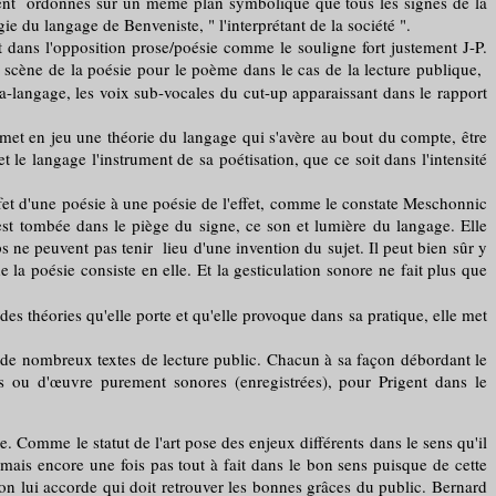
rouvent ordonnés sur un même plan symbolique que tous les signes de la
ie du langage de Benveniste, " l'interprétant de la société ".
dans l'opposition prose/poésie comme le souligne fort justement J-P.
 scène de la poésie pour le poème dans le cas de la lecture publique,
-langage, les voix sub-vocales du cut-up apparaissant dans le rapport
et en jeu une théorie du langage qui s'avère au bout du compte, être
 le langage l'instrument de sa poétisation, que ce soit dans l'intensité
t d'une poésie à une poésie de l'effet, comme le constate Meschonnic
 est tombée dans le piège du signe, ce son et lumière du langage. Elle
s ne peuvent pas tenir lieu d'une invention du sujet. Il peut bien sûr y
e la poésie consiste en elle. Et la gesticulation sonore ne fait plus que
des théories qu'elle porte et qu'elle provoque dans sa pratique, elle met
de nombreux textes de lecture public. Chacun à sa façon débordant le
s ou d'œuvre purement sonores (enregistrées), pour Prigent dans le
e. Comme le statut de l'art pose des enjeux différents dans le sens qu'il
, mais encore une fois pas tout à fait dans le bon sens puisque de cette
on lui accorde qui doit retrouver les bonnes grâces du public. Bernard