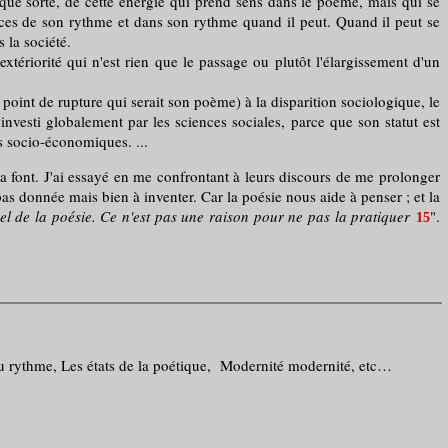
lque sorte, de cette énergie qui prend sens dans le poème, mais qui se
aces de son rythme et dans son rythme quand il peut. Quand il peut se
s la société.
riorité qui n'est rien que le passage ou plutôt l'élargissement d'un
point de rupture qui serait son poème) à la disparition sociologique, le
vesti globalement par les sciences sociales, parce que son statut est
s socio-économiques. ...
 la font. J'ai essayé en me confrontant à leurs discours de me prolonger
as donnée mais bien à inventer. Car la poésie nous aide à penser ; et la
tuel de la poésie. Ce n'est pas une raison pour ne pas la pratiquer
".
15
 du rythme, Les états de la poétique, Modernité modernité, etc…