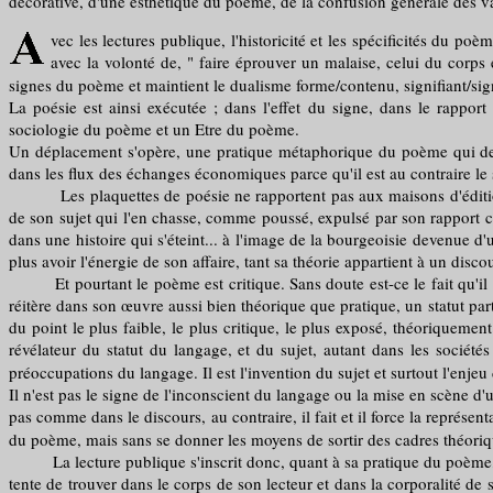
décorative, d'une esthétique du poème, de la confusion générale des vale
vec les lectures publique, l'historicité et les spécificités du po
avec la volonté de, " faire éprouver un malaise, celui du corps
signes du poème et maintient le dualisme forme/contenu, signifiant/signi
La poésie est ainsi exécutée ; dans l'effet du signe, dans le rapport
sociologie du poème et un Etre du poème.
Un déplacement s'opère, une pratique métaphorique du poème qui devi
dans les flux des échanges économiques parce qu'il est au contraire le 
Les plaquettes de poésie ne rapportent pas aux maisons d'édition ou 
de son sujet qui l'en chasse, comme poussé, expulsé par son rapport crit
dans une histoire qui s'éteint... à l'image de la bourgeoisie devenue d
plus avoir l'énergie de son affaire, tant sa théorie appartient à un di
Et pourtant le poème est critique. Sans doute est-ce le fait qu'il soi
réitère dans son œuvre aussi bien théorique que pratique, un statut parti
du point le plus faible, le plus critique, le plus exposé, théoriquem
révélateur du statut du langage, et du sujet, autant dans les société
préoccupations du langage. Il est l'invention du sujet et surtout l'enjeu 
Il n'est pas le signe de l'inconscient du langage ou la mise en scène d'
pas comme dans le discours, au contraire, il fait et il force la représentat
du poème, mais sans se donner les moyens de sortir des cadres théoriq
La lecture publique s'inscrit donc, quant à sa pratique du poème, dan
tente de trouver dans le corps de son lecteur et dans la corporalité de 