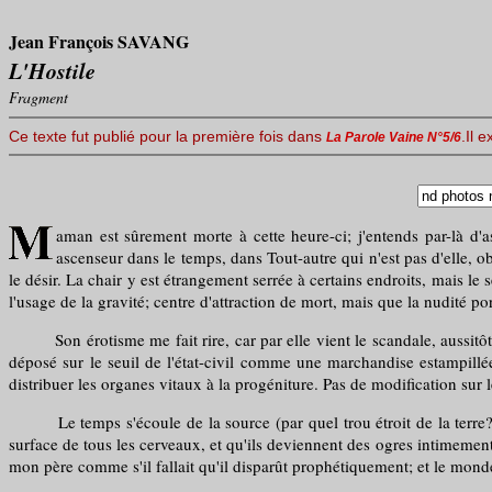
Jean François SAVANG
L'Hostile
Fragment
Ce texte fut publié pour la première fois dans
.Il 
La Parole Vaine N°5/6
aman est sûrement morte à cette heure-ci; j'entends par-là d'
ascenseur dans le temps, dans Tout-autre qui n'est pas d'elle, o
le désir. La chair y est étrangement serrée à certains endroits, mais le 
l'usage de la gravité; centre d'attraction de mort, mais que la nudité por
Son érotisme me fait rire, car par elle vient le scandale, aussitôt c
déposé sur le seuil de l'état-civil comme une marchandise estampill
distribuer les organes vitaux à la progéniture. Pas de modification sur l
Le temps s'écoule de la source (par quel trou étroit de la terre?) de
surface de tous les cerveaux, et qu'ils deviennent des ogres intimement
mon père comme s'il fallait qu'il disparût prophétiquement; et le mond