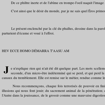
De ce philtre inerte et de l'abîme en trompe-l'oeil naquit l'image a
C'est ainsi que le désir du monde, par je ne sais quel Éros primordia
Le présent enclenché par la clé du phallus, dessine dans la parole le
parturient d'écume et voué à l'effroi.
HEV ECCE HOMO DÉMARRA T'AASU AM
e n'explique rien qui n'ait été dit quelque part. Les mots scelle
seconde, d'un micro-être indéterminé qui se perd, et qui perd la
canaux du tremblement. Elle est remise sur le métier, rendue comme l
Nous recommençons, chaque fois terrorisés de pouvoir en finir un jo
illusions qui nous font jouir; du sacrement animal de la pénétration; 
l'Autre dans la jouissance, de le grossir comme une mauvaise digestio