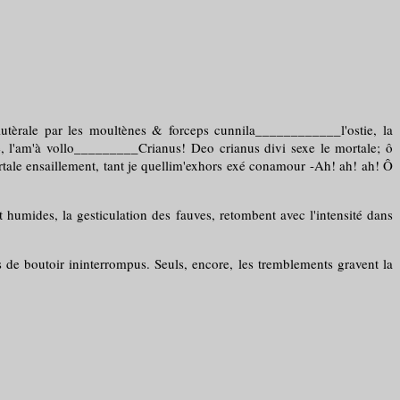
lutèrale par les moultènes & forceps cunnila____________l'ostie, la
rse, l'am'à vollo_________Crianus! Deo crianus divi sexe le mortale; ô
tale ensaillement, tant je quellim'exhors exé conamour -Ah! ah! ah! Ô
 humides, la gesticulation des fauves, retombent avec l'intensité dans
ps de boutoir ininterrompus. Seuls, encore, les tremblements gravent la