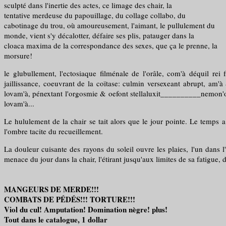
sculpté dans l'inertie des actes, ce limage des chair, la
tentative merdeuse du papouillage, du collage collabo, du
cabotinage du trou, où amoureusement, l'aimant, le pullulement du
monde, vient s'y décalotter, défaire ses plis, patauger dans la
cloaca maxima de la correspondance des sexes, que ça le prenne, la
morsure!
le glubullement, l'ectosiaque filménale de l'orâle, com'à déquil r
jaillissance, coeuvrant de la coïtase: culmin versexeant abrupt, am'à
lovam'à, pénextant l'orgosmie & oefont stellaluxit__________nemon'où
lovam'à...
Le hululement de la chair se tait alors que le jour pointe. Le temps 
l'ombre tacite du recueillement.
La douleur cuisante des rayons du soleil ouvre les plaies, l'un dans l
menace du jour dans la chair, l'étirant jusqu'aux limites de sa fatigue,
MANGEURS DE MERDE!!!
COMBATS DE PÉDÉS!!! TORTURE!!!
Viol du cul! Amputation! Domination nègre! plus!
Tout dans le catalogue, 1 dollar