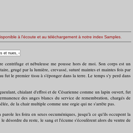
disponible à l'écoute et au téléchargement à notre index Samples.
oire centrifuge et nébuleuse me pousse hors de moi. Son corps est un
aire, grugé par la lumière, crevassé, suturé maintes et maintes fois par
eau fut le premier tissu à s'éponger dans la terre. Le temps s'y perd dans
ueulant, chialant d'effroi et de Césarienne comme un lapin ouvert, fut
e permanence des anges blancs du service de remembration, chargés de
 mêlée, de la chair multiple comme une orgie qui ne s'arrête pas.
 parole les foira en sexes oecuméniques, jusqu'à ce qu'ils occupent la
le désordre du reste, le sang et l'écume s'écoulèrent alors du ventre de