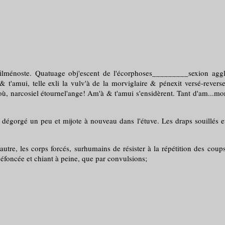
ei filménoste. Quatuage obj'escent de l'écorphoses_________sexion agg
 & t'amui, telle exli la vulv'à de la morviglaire & pénexit versé-reve
, narcosiel étournel'ange! Am'à & t'amui s'ensidèrent. Tant d'am...mor
a dégorgé un peu et mijote à nouveau dans l'étuve. Les draps souillés et
'autre, les corps forcés, surhumains de résister à la répétition des cou
 défoncée et chiant à peine, que par convulsions;