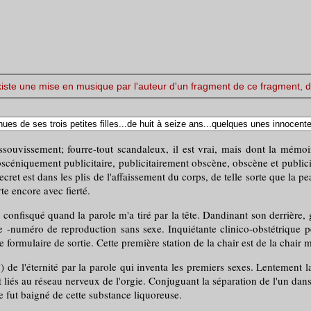
existe une mise en musique par l'auteur d'un fragment de ce fragment, 
assouvissement; fourre-tout scandaleux, il est vrai, mais dont la mém
bscéniquement publicitaire, publicitairement obscène, obscène et publicit
secret est dans les plis de l'affaissement du corps, de telle sorte que la p
te encore avec fierté.
onfisqué quand la parole m'a tiré par la tête. Dandinant son derrière, g
ée -numéro de reproduction sans sexe. Inquiétante clinico-obstétriqu
e formulaire de sortie. Cette première station de la chair est de la chair
 l'éternité par la parole qui inventa les premiers sexes. Lentement la
 liés au réseau nerveux de l'orgie. Conjuguant la séparation de l'un dans 
e fut baigné de cette substance liquoreuse.