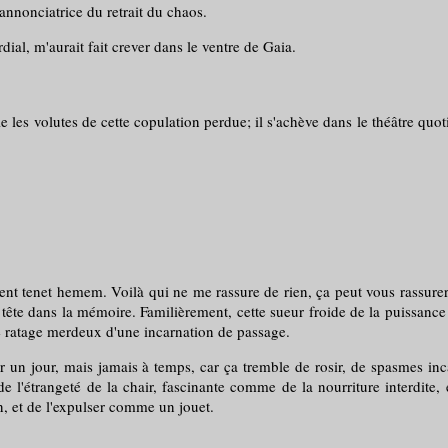
nnonciatrice du retrait du chaos.
l, m'aurait fait crever dans le ventre de Gaia.
s volutes de cette copulation perdue; il s'achève dans le théâtre quot
ment tenet hemem. Voilà qui ne me rassure de rien, ça peut vous rassurer.
 tête dans la mémoire. Familièrement, cette sueur froide de la puissance 
e ratage merdeux d'une incarnation de passage.
ur, mais jamais à temps, car ça tremble de rosir, de spasmes incantat
de l'étrangeté de la chair, fascinante comme de la nourriture interdite
n, et de l'expulser comme un jouet.