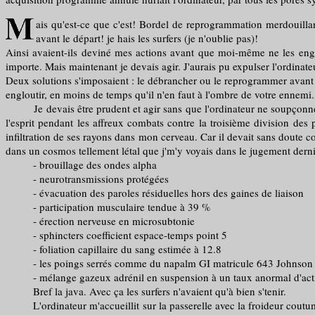
ais qu'est-ce que c'est! Bordel de reprogrammation merdouillant
avant le départ! je hais les surfers (je n'oublie pas)!
Ainsi avaient-ils deviné mes actions avant que moi-même ne les engage
importe. Mais maintenant je devais agir. J'aurais pu expulser l'ordinat
Deux solutions s'imposaient : le débrancher ou le reprogrammer avant
engloutir, en moins de temps qu'il n'en faut à l'ombre de votre ennemi.
Je devais être prudent et agir sans que l'ordinateur ne soupçonne ce
l'esprit pendant les affreux combats contre la troisième division des
infiltration de ses rayons dans mon cerveau. Car il devait sans doute 
dans un cosmos tellement létal que j'm'y voyais dans le jugement dernier
- brouillage des ondes alpha
- neurotransmissions protégées
- évacuation des paroles résiduelles hors des gaines de liaison
- participation musculaire tendue à 39 %
- érection nerveuse en microsubtonie
- sphincters coefficient espace-temps point 5
- foliation capillaire du sang estimée à 12.8
- les poings serrés comme du napalm GI matricule 643 Johnson a
- mélange gazeux adrénil en suspension à un taux anormal d'acti
Bref la java. Avec ça les surfers n'avaient qu'à bien s'tenir.
L'ordinateur m'accueillit sur la passerelle avec la froideur coutumièr