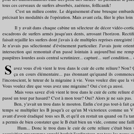
tous ces cerveaux de surfers absorbés, zaériens, folllcanik!
C'est un milieu contre. Le déguisement d'une brusque embardée de
précisait les modalités de l'opération. Mais avant cela, filer le plus l
Il y avait dans chaque cabine un sélecteur de décor vidéo-cortical. Je
escadrons de surfers armés jusqu'aux dents, arrosant l'horizon. Rectif
faisait rejaillir les surfers dont j'avais à de multiples reprises enregis
Je n'avais pas sélectionné d'événement particulier. J'avais juste orie
intersection qui remontait d'un passé lointain à aujourd'hui me rempl
paupières lourdes assis central scrutinizer... capturé... surf condition
avez vous d'où vient le trou dans le cuir de cette reliure? Non? 
ça en cours élémentaire... pas étonnant qu'quand ils commencent à
l'inconscient, le tuteur de la migraine à vie. Vous voulez dire que la v
Vous voulez dire que vous avez une migraine? Oui c'est ça aussi.
Mais vous savez d'où vient le trou dans le cuir de cette reliure d'il 
passé un tour par hasard? C'est à mon tour? Oui? Alors je ne sais pas.
Ben, y'avait un trou dans le mouton. Enfin c'est pas tout-à fait ça..
temps se multiplier les B jusqu'à ce qu'un M victorieux comme un V
avant d'avoir éradiqué tous ses B, et qu'il en restait un quand on l'a t
a permis de bien constater que le B était bien un vide, comme une fail
Hum... Donc le trou dans le cuir de cette reliure c'était bien un 
acquisition programme annulé hurlait l'ordinateur, par tous les pores