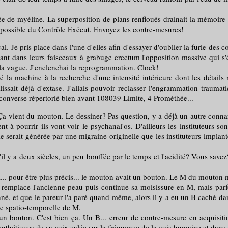
 myéline. La superposition de plans renfloués drainait la mémoire d
oin possible du Contrôle Exécut. Envoyez les contre-mesures!
 pris place dans l'une d'elles afin d'essayer d'oublier la furie des co
iant dans leurs faisceaux à grabuge erectum l'opposition massive qui s'
tré la vague. J'enclenchai la reprogrammation. Clock!
nté la machine à la recherche d'une intensité intérieure dont les détai
issait déjà d'extase. J'allais pouvoir reclasser l'engrammation traumat
... converse répertorié bien avant 108039 Limite, 4 Prométhée...
Ça vient du mouton. Le dessiner? Pas question, y a déjà un autre connard
 pourrir ils vont voir le psychanal'os. D'ailleurs les instituteurs sont c
ie serait générée par une migraine originelle que les instituteurs implante
y a deux siècles, un peu bouffée par le temps et l'acidité? Vous savez? 
. pour être plus précis... le mouton avait un bouton. Le M du mouton mu
 remplace l'ancienne peau puis continue sa moisissure en M, mais parf
anné, et que le pareur l'a paré quand même, alors il y a eu un B caché dan
le spatio-temporelle de M.
bouton. C'est bien ça. Un B... erreur de contre-mesure en acquisitio
 synthétiques de sa voix calée sur la fréquence de la vois humaine et d