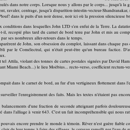
ans notre corps. Lorsque nous y allons par le corps... jusqu'à la garde
ment, ravaler, centrage, jusqu'à disparition-intestin-vecteur-Shandranakar
Plouf! dans le puits d'un noir dense, noir ici où la pression silencieuse b
lles John LTD s'en enfui de la Terre. La datation imprécise d
e-t-il, recopié plus tard du carnet de bord tenu par John et mis au com
e par ses nombreux aller-retours dans le temps.
mparèrent de John, son obsession du complot, laissant dans chaque pas d
abli par le Comélectral, qui n'était peut-être qu'un bureau factice. D
eux.
el Attila, violant des tonnes de cartes postales signées par David Hamil
ant Miami Beach...) le lieu Moëbius... recto-verso, coefficient rectum-ve
tompait dans le carnet de bord, au fur d'un vertigineux flottement dans 
ller l'enregistrement des faits. Mais les textes n'étaient pas encore ré
lancements d'une fraction de seconde atteignant parfois douloureuse
dré dans l'alliage à venir 643. C'est un fait incompréhensible qui nous 
vais encore prendre le monde à témoin. Rêver n'est guère fiable co
lus clair de leur temps à faire des sillages, le cerveau ramolli par l'eau d