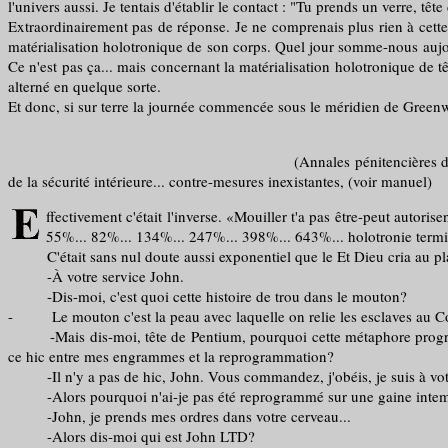
l'univers aussi. Je tentais d'établir le contact : "Tu prends un verre, tê
Extraordinairement pas de réponse. Je ne comprenais plus rien à cette
matérialisation holotronique de son corps. Quel jour somme-nous aujou
Ce n'est pas ça... mais concernant la matérialisation holotronique de 
alterné en quelque sorte.
Et donc, si sur terre la journée commencée sous le méridien de Greenwi
(Annales pénitencières de Moëbius p.117) Estampille de
de la sécurité intérieure... contre-mesures inexistantes, (voir manuel)
ffectivement c'était l'inverse. «Mouiller t'a pas être-peut autorise
55%... 82%... 134%... 247%... 398%... 643%... holotronie term
C'était sans nul doute aussi exponentiel que le Et Dieu cria au plafond
-À votre service John.
-Dis-moi, c'est quoi cette histoire de trou dans le mouton?
- Le mouton c'est la peau avec laquelle on relie les esclaves au Coméle
-Mais dis-moi, tête de Pentium, pourquoi cette métaphore programm
ce hic entre mes engrammes et la reprogrammation?
-Il n'y a pas de hic, John. Vous commandez, j'obéis, je suis à votre 
-Alors pourquoi n'ai-je pas été reprogrammé sur une gaine intempor
-John, je prends mes ordres dans votre cerveau...
-Alors dis-moi qui est John LTD?