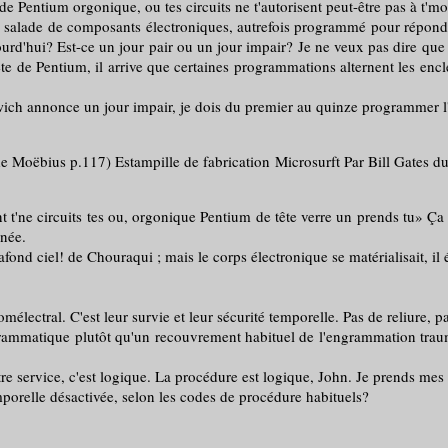
te de Pentium orgonique, ou tes circuits ne t'autorisent peut-être pas à t'mo
 salade de composants électroniques, autrefois programmé pour répondre
rd'hui? Est-ce un jour pair ou un jour impair? Je ne veux pas dire que 
tête de Pentium, il arrive que certaines programmations alternent les e
ch annonce un jour impair, je dois du premier au quinze programmer l'ho
 fabrication Microsurft Par Bill Gates du futur... dépro
nt t'ne circuits tes ou, orgonique Pentium de tête verre un prends tu» Ça y 
inée.
 ciel! de Chouraqui ; mais le corps électronique se matérialisait, il ét
ctral. C'est leur survie et leur sécurité temporelle. Pas de reliure, pa
atique plutôt qu'un recouvrement habituel de l'engrammation traumati
service, c'est logique. La procédure est logique, John. Je prends mes 
elle désactivée, selon les codes de procédure habituels?