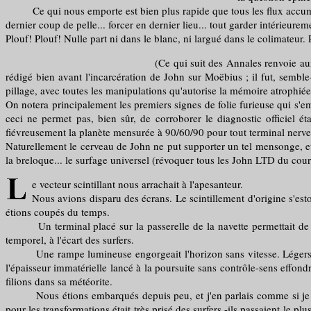
Ce qui nous emporte est bien plus rapide que tous les flux accumulés d
dernier coup de pelle... forcer en dernier lieu... tout garder intérieure
Plouf! Plouf! Nulle part ni dans le blanc, ni largué dans le colimateur. 
(Ce qui suit des Annales renvoie aux conditions dans lesque
rédigé bien avant l'incarcération de John sur Moëbius ; il fut, sembl
pillage, avec toutes les manipulations qu'autorise la mémoire atrophié
On notera principalement les premiers signes de folie furieuse qui s'e
ceci ne permet pas, bien sûr, de corroborer le diagnostic officiel ét
fiévreusement la planète mensurée à 90/60/90 pour tout terminal nerv
Naturellement le cerveau de John ne put supporter un tel mensonge, et t
la breloque... le surfage universel (révoquer tous les John LTD du cour
e vecteur scintillant nous arrachait à l'apesanteur.
Nous avions disparu des écrans. Le scintillement d'origine s'es
étions coupés du temps.
Un terminal placé sur la passerelle de la navette permettait de survei
temporel, à l'écart des surfers.
Une rampe lumineuse engorgeait l'horizon sans vitesse. Légers ba
l'épaisseur immatérielle lancé à la poursuite sans contrôle-sens effon
filions dans sa météorite.
Nous étions embarqués depuis peu, et j'en parlais comme si je pou
pour les transformations était très prisé des surfers -ils passaient le p