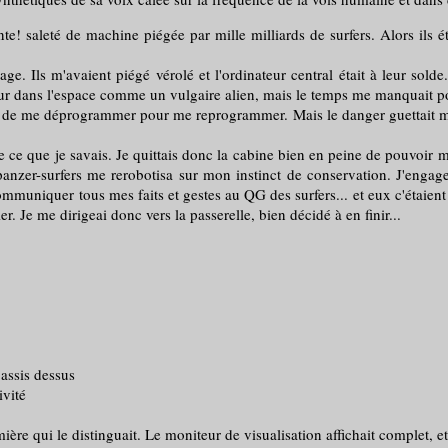
e! saleté de machine piégée par mille milliards de surfers. Alors ils éta
. Ils m'avaient piégé vérolé et l'ordinateur central était à leur solde
eur dans l'espace comme un vulgaire alien, mais le temps me manquait pou
 de me déprogrammer pour me reprogrammer. Mais le danger guettait mêm
 que je savais. Je quittais donc la cabine bien en peine de pouvoir m
 panzer-surfers me rerobotisa sur mon instinct de conservation. J'engag
communiquer tous mes faits et gestes au QG des surfers... et eux c'étai
. Je me dirigeai donc vers la passerelle, bien décidé à en finir...
ssis dessus
vité
e qui le distinguait. Le moniteur de visualisation affichait complet, et