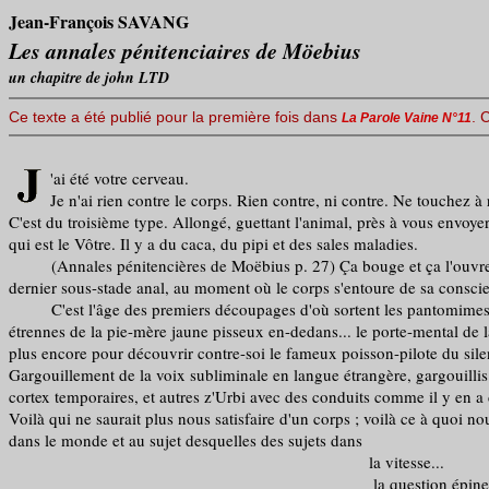
Jean-François SAVANG
Les annales pénitenciaires de Möebius
un chapitre de john LTD
Ce texte a été publié pour la première fois dans
. 
La Parole Vaine N°11
'ai été votre cerveau.
Je n'ai rien contre le corps. Rien contre, ni contre. Ne touchez à 
C'est du troisième type. Allongé, guettant l'animal, près à vous envo
qui est le Vôtre. Il y a du caca, du pipi et des sales maladies.
(Annales pénitencières de Moëbius p. 27) Ça bouge et ça l'ouvre séman
dernier sous-stade anal, au moment où le corps s'entoure de sa consci
C'est l'âge des premiers découpages d'où sortent les pantomimes diges
étrennes de la pie-mère jaune pisseux en-dedans... le porte-mental de la
plus encore pour découvrir contre-soi le fameux poisson-pilote du silen
Gargouillement de la voix subliminale en langue étrangère, gargouillis 
cortex temporaires, et autres z'Urbi avec des conduits comme il y en a 
Voilà qui ne saurait plus nous satisfaire d'un corps ; voilà ce à quoi 
dans le monde et au sujet desquelles des sujets dans
la vit
la quest