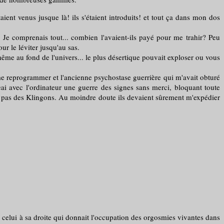
ient venus jusque là! ils s'étaient introduits! et tout ça dans mon dos
. Je comprenais tout... combien l'avaient-ils payé pour me trahir? Peu
r le léviter jusqu'au sas.
e au fond de l'univers... le plus désertique pouvait exploser ou vous
e reprogrammer et l'ancienne psychostase guerrière qui m'avait obturé
eai avec l'ordinateur une guerre des signes sans merci, bloquant toute
ent pas des Klingons. Au moindre doute ils devaient sûrement m'expédier
 celui à sa droite qui donnait l'occupation des orgosmies vivantes dans