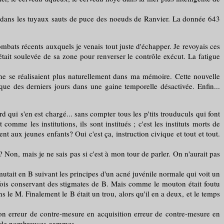
ans les tuyaux sauts de puce des noeuds de Ranvier. La donnée 643
mbats récents auxquels je venais tout juste d'échapper. Je revoyais ces
était soulevée de sa zone pour renverser le contrôle exécut. La fatigue
ls ne se réalisaient plus naturellement dans ma mémoire. Cette nouvelle
ique des derniers jours dans une gaine temporelle désactivée. Enfin...
 qui s'en est chargé... sans compter tous les p'tits trouduculs qui font
omme les institutions, ils sont institués ; c'est les instituts morts de
nt aux jeunes enfants? Oui c'est ça, instruction civique et tout et tout.
Non, mais je ne sais pas si c'est à mon tour de parler. On n'aurait pas
tait en B suivant les principes d'un acné juvénile normale qui voit un
ois conservant des stigmates de B. Mais comme le mouton était foutu
s le M. Finalement le B était un trou, alors qu'il en a deux, et le temps
n erreur de contre-mesure en acquisition erreur de contre-mesure en
ans de nombreuses gammes.