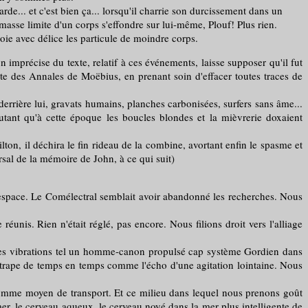
... et c'est bien ça... lorsqu'il charrie son durcissement dans un
, masse limite d'un corps s'effondre sur lui-même, Plouf! Plus rien.
roie avec délice les particule de moindre corps.
u texte, relatif à ces événements, laisse supposer qu'il fut
pte des Annales de Moëbius, en prenant soin d'effacer toutes traces de
errière lui, gravats humains, planches carbonisées, surfers sans âme...
'autant qu'à cette époque les boucles blondes et la mièvrerie doxaient
ton, il déchira le fin rideau de la combine, avortant enfin le spasme et
rsal de la mémoire de John, à ce qui suit)
l'espace. Le Comélectral semblait avoir abandonné les recherches. Nous
unis. Rien n'était réglé, pas encore. Nous filions droit vers l'alliage
s vibrations tel un homme-canon propulsé cap système Gordien dans
rattrape de temps en temps comme l'écho d'une agitation lointaine. Nous
mme moyen de transport. Et ce milieu dans lequel nous prenons goût
e mer, le cerveau aqueux, le cerveau noyé dans la mer plus intelligente de