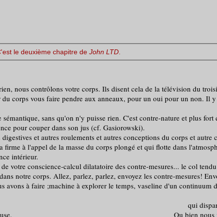
C'est le deuxième chapitre de
John LTD
.
rien, nous contrôlons votre corps. Ils disent cela de la télévision du troi
yer du corps vous faire pendre aux anneaux, pour un oui pour un non. Il 
tique, sans qu'on n'y puisse rien. C'est contre-nature et plus fort qu'
ence pour couper dans son jus (cf. Gasiorowski).
tives et autres roulements et autres conceptions du corps et autre cri
 firme à l'appel de la masse du corps plongé et qui flotte dans l'atmosph
ce intérieur.
de votre conscience-calcul dilatatoire des contre-mesures... le col tendu
dans notre corps. Allez, parlez, parlez, envoyez les contre-mesures! Env
nous avons à faire ;machine à explorer le temps, vaseline d'un continuum 
esse... qui disparaissent et 
ion épineuse. Ou bien nous n'y som