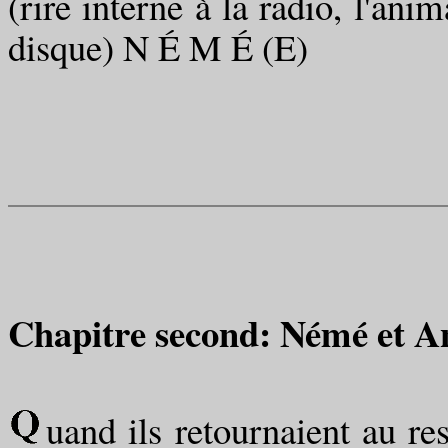
(rire interne à la radio, l'an
disque) N É M É (E)
Chapitre second: Némé et A
uand ils retournaient au res