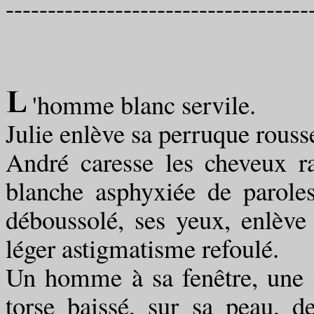
------------------------------------
'homme blanc servile.
Julie enlève sa perruque rouss
André caresse les cheveux r
blanche asphyxiée de parole
déboussolé, ses yeux, enlève 
léger astigmatisme refoulé.
Un homme à sa fenêtre, une ma
torse baissé, sur sa peau, d