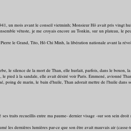
, un mois avant le conseil vietminh; Monsieur Hô avait pris vingt hui
mble vétuste, je me croyais encore au Tonkin, sur un plateau, le peupl
e le Grand, Tito, Hô Chi Minh, la libération nationale avant la révol
be, le silence de la mort de Than, elle hurlait, parfois, dans le boxon, 
ts, le pied à la sandale, elle avait désiré voir Paris. Emmené, avionné Tha
ing de marin, le bain d'huile, Than adorait mettre de l'huile dans son e
 traits recueillis entre ma paume- dernier visage -sur son sein droit r
umé les dernières lumières par-ce que son être avait mauvais air (casse-t