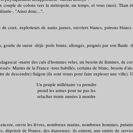
ouple de colons vers la métropole, un temps, et vous (moi). Than éter
ûlante-. "Ainsi donc...".
x, exploiteurs de nains jaunes, ouvriers blancs, patrons blancs cont
, goutte de sueur -déjà- poils bruns, allongés, peignés par son fluide -i
 Madagascar -marre des culs d'hommes velus, un besoin de femmes, de corps 
ssés- Marins de la France -tous habillés, certains de blanc, besoin d'alco
re de descendre) Saïgon (ils sont venus pour faire exploser une ville). Un
Un peuple millénaire va prendre
prend les armes pour ne pas les
relacher trente années à mordre
uvre, encore, ouvre les lèvres, nombreux marins, nombreux hommes, putains
oir de France, des danseuses: ils entrent, une entrée de service, q