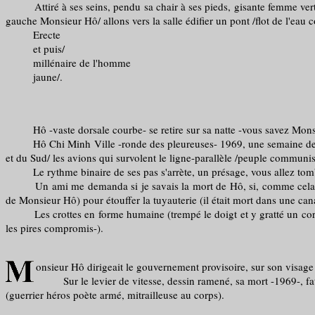
Attiré à ses seins, pendu sa chair à ses pieds, gisante femme verte, r
gauche Monsieur Hô/ allons vers la salle édifier un pont /flot de l'eau 
Erecte
et puis/
millénaire de l'homme
jaune/.
Hô -vaste dorsale courbe- se retire sur sa natte -vous savez Monsieur.
Hô Chi Minh Ville -ronde des pleureuses- 1969, une semaine de deu
et du Sud/ les avions qui survolent le ligne-parallèle /peuple communist
Le rythme binaire de ses pas s'arrète, un présage, vous allez tomber 
Un ami me demanda si je savais la mort de Hô, si, comme cela il pouv
de Monsieur Hô) pour étouffer la tuyauterie (il était mort dans une can
Les crottes en forme humaine (trempé le doigt et y gratté un corps), 
les pires compromis-).
onsieur Hô dirigeait le gouvernement provisoire, sur son visage 
Sur le levier de vitesse, dessin ramené, sa mort -1969-, fatal 
(guerrier héros poète armé, mitrailleuse au corps).