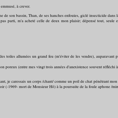
 emmusé, à crever.
 son bassin, Than, de ses hanches enfouies, giclé insecticide dans la 
 parti, m'a acheté celle de deux mon plaisir; dépensé tout, seule e
 des toiles allumées un grand feu (m'éviter de les vendre), auparavant ph
oreux (entre mes vingt trois années d'anexistence souvent réfléchi à 
 je caressais un corps /chant/ comme un poil de chat pénétrant mon ong
rottoir (-1969- mort de Monsieur Hô) à la poursuite de la foule aphone 