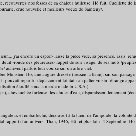
ecouvertes nos fesses de sa chaleur huileuse: Hô fuit. Cueillette de la
courante, crue nouvelle et meilleurs voeux de Sainteny/.
.., j'ai encore un espoir- laisse la pièce vide, sa présence, assis: re
il -ronde des pleureuses- rappel de son visage, de ses mots /peuple
e/ achèvent parfois leur course sur un arbre viet.
Monsieur Hô, une augure dressée (tressée la liane), sur son passage une
ait repartir -déplacement lointain au palier voisin- étrange apparitio
alisation étouffé sous la merde made in U.S.A.).
chevauchée furieuse, les chutes d'eau, disparaissent lentement (écoule
anguleux et embarbiché, découvert à la lueur de l'ampoule, la volonté du 
rapport d'un univers -Than, 1946, Hô- et plus loin -4 Septembre- Hô ass