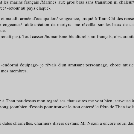
arins français /Marines aux gros bras sans transition ni chaleur/ les
rce/ -retour au pays claqué-.
audit armée d'occupation/ vengeance, troqué à Toun'Chi des renseignem
engeance/ -aidé création de martyrs- me réveillai sur les lieux de cad
rue.
as). Tout casser /humanisme biculturel sino-français, obscurantisme me
t -endormi équipage- je rêvais d'un amusant personnage, chose musica
ler mes membres.
à Than par-dessus mon regard ses chaussures me vont bien, serveuse à
ng (combien d'essais pour trouver le trou enterré le frère de Than isol
charnelles, charniers divers destins: Mr Nixon a encore souri dans me