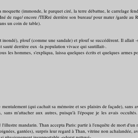
 moquette (immonde, le parquet ciré, la terre débattue, le carrelage fend
 de rage/ encore /TERré derrière son bureau/ pour mater /garde au RA
 dans un coin de table).
dé), plouf (comme une sandale) et plouf se succédèrent. Il allait -son 
sauté derrière eux -la population vivace qui sautillait-.
 hommes, s'expliqua, laissa quelques écrits et quelques armes pour son
rire mentalement (qui cachait sa mémoire et ses plaisirs de façade), sans a
 sans m'attacher aux autres, puisqu'à l'époque je les avais occultés.
llustre mandarin. Than accepta Paris: partir à l'enquête de mort d'un 
nées, gantées), surpris leur regard à Than, vitrine non achalandée, av
e si physiquement insupportable -odorat nettoyé-.