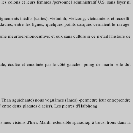
 colons et leurs femmes /personnel administratif U.S. sans foyer ni
ents inédits (cartes), vietminh, vietcong, vietnamiens et recuelli-
avres, entre les lignes, quelques points casqués cernaient le ravage,
urtrier-monocultivé: et eux sans culture si ce n'était l'histoire de
le, éculée et encoinée par le côté gauche -poing de marin- elle dut
 Than aguichante) nous voguâmes (âmes) -permettre leur entreprendre
é entre deux plaques d'acier). Les pierres d'Haïphong.
s visions d'hier, Mardi, extensible sparadrap à trous, trous dans la