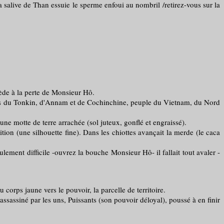
 salive de Than essuie le sperme enfoui au nombril /retirez-vous sur la
mède à la perte de Monsieur Hô.
s du Tonkin, d'Annam et de Cochinchine, peuple du Vietnam, du Nord
 motte de terre arrachée (sol juteux, gonflé et engraissé).
n (une silhouette fine). Dans les chiottes avançait la merde (le caca
ment difficile -ouvrez la bouche Monsieur Hô- il fallait tout avaler -
corps jaune vers le pouvoir, la parcelle de territoire.
assiné par les uns, Puissants (son pouvoir déloyal), poussé à en finir