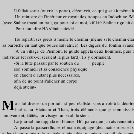
Il fallait sortir (ouvrir la porte), découvrir, ce qui gisait à même la
Un ministre de l'intérieur envoyait des troupes en Indochine /MIné
(avec Staline traçai un trait, ça pour toi et moi, kif kif: Staline rigolait
-Pour tout dire Hô s'était suicidé-
Hô répartit ses pieds à même le chemin (même si le chemin était inon
sa barbiche en tant que bouée salvatrice). Les digues du Tonkin avaient 
A un village de Piémont, le guide appela deux hommes, puis tous les
individus (et ceux-ci seraient là plus tard). Ils y dormaient.
-Si la lutte passait par le soutien du peuple
son sommeil et sa conscience physique
en étaient d'autant plus nécessaires,
afin de ne point s'aliéner un corps
déjà atteint-
ais lui dresser un portrait -si peu réaliste- sans a voir à la déc
barbe, au Vietnam et Than, trois éléments que je connaissais,
mouvement, étêtés, un visage, un seul, le sien.
Le journal me rappela en France, Hô, parce que j'avais rencontré l'i
Ai passé la passerelle, serré main équipage (des mains roses et soig
et les chaudronniers, leur chaleur intenable, puanteur, travail physiqu