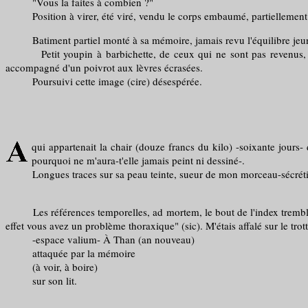
"Vous la faites à combien ?"
Position à virer, été viré, vendu le corps embaumé, partiellement
Batiment partiel monté à sa mémoire, jamais revu l'équilibre jeune de
Petit youpin à barbichette, de ceux qui ne sont pas revenus, pas
accompagné d'un poivrot aux lèvres écrasées.
Poursuivi cette image (cire) désespérée.
qui appartenait la chair (douze francs du kilo) -soixante jours-
pourquoi ne m'aura-t'elle jamais peint ni dessiné-.
Longues traces sur sa peau teinte, sueur de mon morceau-sécrétion p
Les références temporelles, ad mortem, le bout de l'index tremblant,
effet vous avez un problème thoraxique" (sic). M'étais affalé sur le t
-espace valium- À Than (an nouveau)
attaquée par la mémoire
(à voir, à boire)
sur son lit.