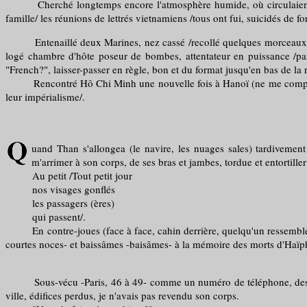
Cherché longtemps encore l'atmosphère humide, où circulaient les m
famille/ les réunions de lettrés vietnamiens /tous ont fui, suicidés de fo
Entenaillé deux Marines, nez cassé /recollé quelques morceaux et m
logé chambre d'hôte poseur de bombes, attentateur en puissance /par 
"French?", laisser-passer en règle, bon et du format jusqu'en bas de la 
Rencontré Hô Chi Minh une nouvelle fois à Hanoï (ne me comprenait p
leur impérialisme/.
uand Than s'allongea (le navire, les nuages sales) tardivemen
m'arrimer à son corps, de ses bras et jambes, tordue et entortil
Au petit /Tout petit jour
nos visages gonflés
les passagers (ères)
qui passent/.
En contre-joues (face à face, cahin derrière, quelqu'un ressemble 
courtes noces- et baissâmes -baisâmes- à la mémoire des morts d'Haïpho
Sous-vécu -Paris, 46 à 49- comme un numéro de téléphone, des dates 
ville, édifices perdus, je n'avais pas revendu son corps.