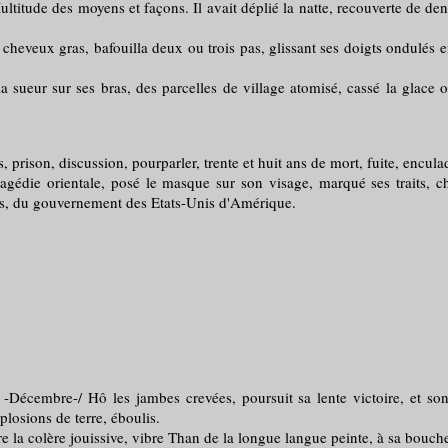
tude des moyens et façons. Il avait déplié la natte, recouverte de den
eux gras, bafouilla deux ou trois pas, glissant ses doigts ondulés entr
eur sur ses bras, des parcelles de village atomisé, cassé la glace où 
on, discussion, pourparler, trente et huit ans de mort, fuite, enculade,
 orientale, posé le masque sur son visage, marqué ses traits, chaq
s, du gouvernement des Etats-Unis d'Amérique.
 -Décembre-/ Hô les jambes crevées, poursuit sa lente victoire, et son
plosions de terre, éboulis.
la colère jouissive, vibre Than de la longue langue peinte, à sa bouch