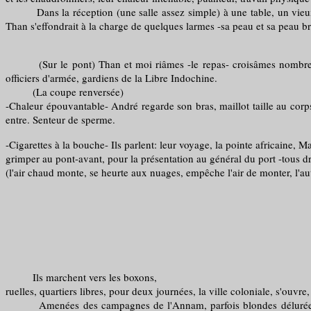
Dans la réception (une salle assez simple) à une table, un vieux c
Than s'effondrait à la charge de quelques larmes -sa peau et sa peau br
(Sur le pont) Than et moi riâmes -le repas- croisâmes nombre de ceu
officiers d'armée, gardiens de la Libre Indochine.
(La coupe renversée)
-Chaleur épouvantable- André regarde son bras, maillot taille au corps
entre. Senteur de sperme.
-Cigarettes à la bouche- Ils parlent: leur voyage, la pointe africaine,
grimper au pont-avant, pour la présentation au général du port -tous dre
(l'air chaud monte, se heurte aux nuages, empêche l'air de monter, l'aut
Ils marchent vers les boxons,
ruelles, quartiers libres, pour deux journées, la ville coloniale, s'o
Amenées des campagnes de l'Annam, parfois blondes délurées, dépot