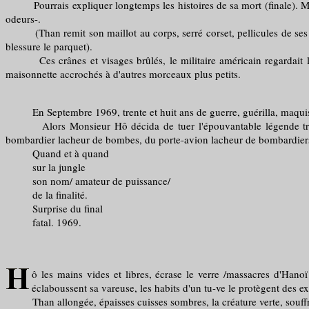
Pourrais expliquer longtemps les histoires de sa mort (finale). Multi
odeurs-.
(Than remit son maillot au corps, serré corset, pellicules de ses chev
blessure le parquet).
Ces crânes et visages brûlés, le militaire américain regardait la su
maisonnette accrochés à d'autres morceaux plus petits.
En Septembre 1969, trente et huit ans de guerre, guérilla, maquis, pris
Alors Monsieur Hô décida de tuer l'épouvantable légende tragédie
bombardier lacheur de bombes, du porte-avion lacheur de bombardier
Quand et à quand
sur la jungle
son nom/ amateur de puissance/
de la finalité.
Surprise du final
fatal. 1969.
ô les mains vides et libres, écrase le verre /massacres d'Hanoï
éclaboussent sa vareuse, les habits d'un tu-ve le protègent des ex
Than allongée, épaisses cuisses sombres, la créature verte, souffre 