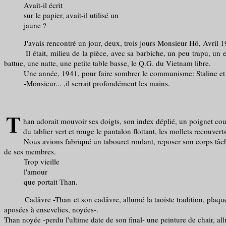
Avait-il écrit
sur le papier, avait-il utilisé un
jaune ?
J'avais rencontré un jour, deux, trois jours Monsieur Hô, Avril 1941
Il était, milieu de la pièce, avec sa barbiche, un peu trapu, un ense
battue, une natte, une petite table basse, le Q.G. du Vietnam libre.
Une année, 1941, pour faire sombrer le communisme: Staline et Pierr
-Monsieur... ,il serrait profondément les mains.
han adorait mouvoir ses doigts, son index déplié, un poignet cour
du tablier vert et rouge le pantalon flottant, les mollets recouver
Nous avions fabriqué un tabouret roulant, reposer son corps tâché, po
de ses membres.
Trop vieille
l'amour
que portait Than.
Cadâvre -Than et son cadâvre, allumé la taoïste tradition, plaqué ses
aposées à ensevelies, noyées-.
Than noyée -perdu l'ultime date de son final- une peinture de chair, all