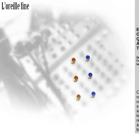
Q
A
(
l
l
C
r
o
s
à
r
à
b