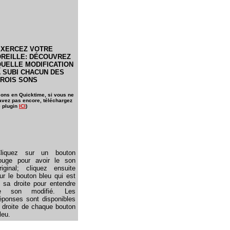
EXERCEZ VOTRE
OREILLE: DÉCOUVREZ
UELLE MODIFICATION
 SUBI CHACUN DES
TROIS SONS
sons en Quicktime, si vous ne
'avez pas encore, téléchargez
e plugin
ICI
)
liquez sur un bouton
ouge pour avoir le son
riginal; cliquez ensuite
ur le bouton bleu qui est
 sa droite pour entendre
le son modifié. Les
éponses sont disponibles
 droite de chaque bouton
leu.