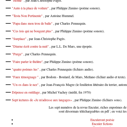
"Home"
, par Jean-Christophe Pagès.
"Auto à la place de voilure"
, par Philippe Zunino (poème sonore).
"Testa Non Pertinente"
, par Antoine Hummel.
"Papa dans mon trou de balle"
, par Charles Pennequin.
"Ces lois qui ne bougent plus"
, par Philippe Zunino (poème sonore).
"Surplace"
, par Jean-Christophe Pagès.
"Diurne écrit contre la nuit"
, par L.L. De Mars, une épopée.
"Purge"
, par Charles Pennequin.
"Faire parler le théâtre"
, par Philippe Zunino (poème sonore).
"quatre poèmes lus"
, par Charles Pennequin (fichiers audio).
"Faux témoignage "
, par Bodom - Boulard, de Mars, Mellano (fichier audio et texte).
"Un os dans le nez"
, par Jean-François Magre (le feuilleton littéraire du terrier, auto
Dépense en outillage
, par Michel Vachey (inédit, fin 1970)
Sept lectures de «Je m'adresse aux langages»
, par Philippe Zunino (fichiers sons).
Les sept numéros de la revue Enculer, riches enpoèmes de 
sont désormais téléchargeables en pdf ; en voici les 
Enculeront poésie
Enculer fictions