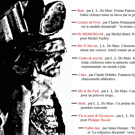
Beat
, par L .L. De Mars. Poème Panoram
l'ultra-violence tenue en laisse par la g
Lecture all Over
, par Charles Pennequi
sur le modèle énumératif : "la lecture c'
IN MEMORIAM
, par Michel Butor. P
pour Michel Vachey
Mo Ti Ma ma
, L.L. De Mars. L'horreur
retour aux sources, lourd comme un am
Centre de gravité
, par L .L. De Mars. I
totale confusion entre la mémoire cult
expérimentale; un monde à plat.
Cairn
, par Claude Dehêtre. Fantaisie fig
chansonnette allitérative.
Me & the Fish
, par L .L. De Mars. Can
pour un poisson rouge...
Hunt
, par L .L. De Mars. Un poème de 
première rencontre
Vie et mort de Dyonysos
, par L .L. De
pour
Philippe Tessier
Faible lien
, par Julien Demarc -"En
et "La religieuse désarmée" (avec L