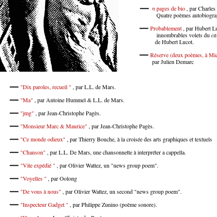
n
pages de bio
, par Charles
Quatre poèmes autobiograph
Probablement
, par Hubert L
innombrables volets du
ca
de Hubert Lucot.
Réserve (deux poèmes, à Mi
, par Julien Demarc
"Dix paroles, recueil "
, par L.L. de Mars.
"Ma"
, par Antoine Hummel & L.L. de Mars.
"jmg"
, par Jean-Christophe Pagès.
"Monsieur Marc & Maurice"
, par Jean-Christophe Pagès.
"Ce monde odieux"
, par Thierry Bouche, à la croisée des arts graphiques et textuels
"Chanson"
, par L.L. De Mars, une chansonnette à interpréter a cappella.
"Vite expédié "
, par Olivier Wattez, un "news group poem".
"Voyelles "
, par Oolong
"De vous à nous"
, par Olivier Wattez, un second "news group poem".
"Inspecteur Gadget "
, par Philippe Zunino (poème sonore).