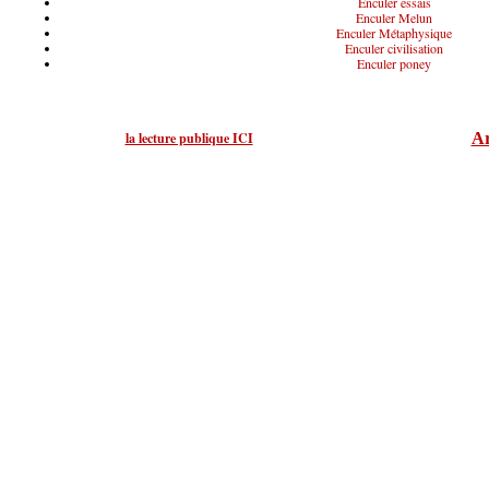
Enculer essais
Enculer Melun
Enculer Métaphysique
Enculer civilisation
Enculer poney
la lecture publique ICI
Ar