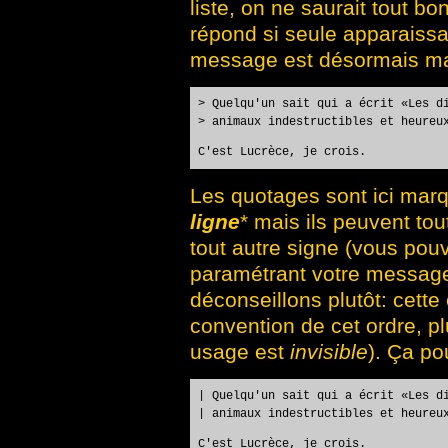
liste, on ne saurait tout bo
répond si seule apparaissa
message est désormais m
> Quelqu'un sait qui a écrit «Les d
> animaux indestructibles et heureu
C'est Lucrèce, je crois.
Les quotages sont ici marq
ligne
* mais ils peuvent to
tout autre signe (vous pouv
paramétrant votre message
déconseillons plutôt: cette
convention de cet ordre, pl
usage est
invisible
). Ça po
| Quelqu'un sait qui a écrit «Les d
| animaux indestructibles et heureu
C'est Lucrèce, je crois.