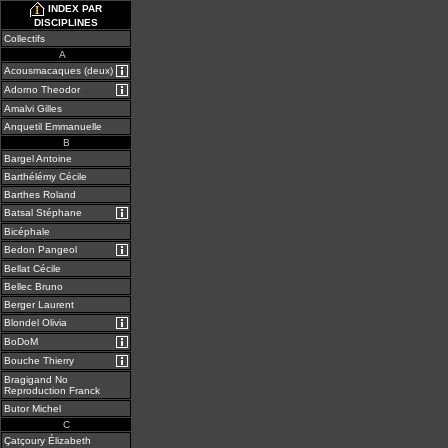
INDEX PAR
DISCIPLINES
Collectifs
A
A
Acousmacaques (deux)
Adorno Theodor
Amalvi Gilles
Anquetil Emmanuelle
B
Bargel Antoine
Barthélémy Cécile
Barthes Roland
Batsal Stéphane
Bicéphale
Bedon Pangeol
Bellat Cécile
Bellec Bruno
Berger Laurent
Blondel Olivia
BoDoM
Bouche Thierry
Bragigand No
Reproduction Franck
Butor Michel
C
Çatçoury Élizabeth