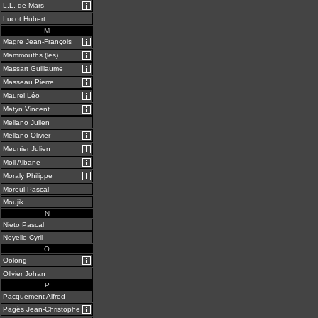
L.L. de Mars
Lucot Hubert
M
Magre Jean-François
Mammouths (les)
Massart Guillaume
Masseau Pierre
Maurel Léo
Matyn Vincent
Mellano Julien
Mellano Olivier
Meunier Julien
Moll Albane
Moraly Philippe
Moreul Pascal
Moujik
N
Nieto Pascal
Noyelle Cyril
O
Oolong
Ollvier Johan
P
Pacquement Alfred
Pagès Jean-Christophe