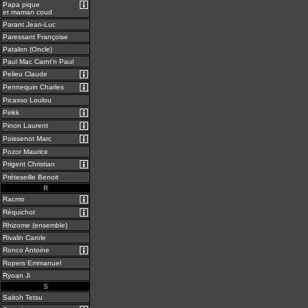
Papa pique
et maman coud
Parant Jean-Luc
Paressant Françoise
Patalon (Oncle)
Paul Mac Carnt'n Paul
Pelieu Claude
Pennequin Charles
Picasso Loulou
Pirikk
Pinon Laurent
Poissenot Marc
Pozor Maurice
Prigent Christian
Préteseille Benoit
R
Racmo
Réquichot
Rhizome (ensemble)
Rivalin Carole
Ronco Antoine
Ropers Emmanuel
Ryoan Ji
S
Saitoh Tetsu