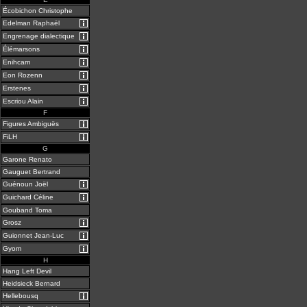
Écobichon Christophe
Edelman Raphaël
Engrenage dialectique
Élémarsons
Enihcam
Eon Rozenn
Erstenes
Escriou Alain
F
Figures Ambiguës
FiLH
G
Garone Renato
Gauguet Bertrand
Guénoun Joël
Guichard Céline
Gouband Toma
Grosz
Guionnet Jean-Luc
Gyom
H
Hang Left Devil
Heidsieck Bernard
Hellebousq