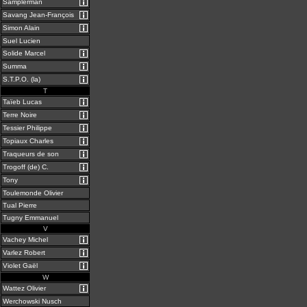
Samplerman
Savang Jean-François
Simon Alain
Suel Lucien
Solide Marcel
Summa
S.T.P.O. (la)
T
Taïeb Lucas
Terre Noire
Tessier Philippe
Topiaux Charles
Traqueurs de son
Trogoff (de) C.
Tony
Toulemonde Olivier
Tual Pierre
Tugny Emmanuel
V
Vachey Michel
Varlez Robert
Violet Gaël
W
Wattez Olivier
Werchowski Nusch