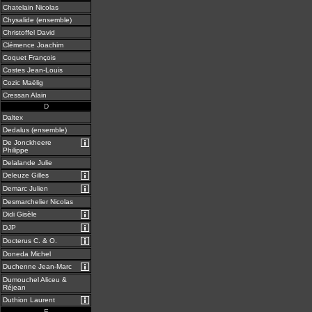
Chatelain Nicolas
Chysalide (ensemble)
Christoffel David
Clémence Joachim
Coquet François
Costes Jean-Louis
Cozic Maëlig
Cressan Alain
D
Daltex
Dedalus (ensemble)
De Jonckheere
Philippe
Delalande Julie
Deleuze Gilles
Demarc Julien
Desmarchelier Nicolas
Didi Gisèle
DJP
Docterus C. & O.
Doneda Michel
Duchenne Jean-Marc
Dumouchel Aliceu &
Réjean
Duthion Laurent
E