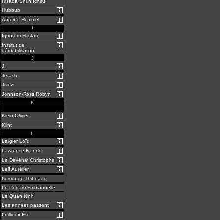
Hisada Shun Ichiru
Hubbub
Antoine Hummel
I
Ignorum Hastati
Institut de
démobilisation
J
J.
Jerash
Jivezi
Johnson-Ross Robyn
K
vv
Klein Olivier
Klint
L
Largier Loïc
Lawrence Franck
Le Dévéhat Christophe
Leif Aurélien
Lemonde Thibeaud
Le Pogam Emmanuelle
Le Quan Ninh
Les années passent
Loillieux Éric