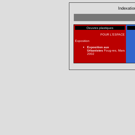
Indexatio
Oeuvres plastiques
POUR L'ESPACE
Exposition
Exposition aux
Urbanistes
Foug-res, Mars
2002