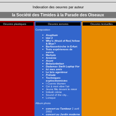
Indexation des oeuvres par auteur
la Société des Timides à la Parade des Oiseaux
Oeuvres plastiques
Oeuvres sonores
Oeuvres textuelles
Composition
Asaphum
Idol 2
Who’s Afraid of Red,Yellow
& Blue?
Barfüsserkirche in Erfurt
Trois expériences de
survie
Markale
Arménie
Avant
Bebalanbeban
Dadamax Stellt Loplop Vor
Ici mes amis
Le bris agentreur
Prélude
Techniques
explositionnistes
I Cuento blumen
Cet à mort vibre l'air
Jeune fille devant le miroir
Intitulé crème
Sound of the city...
Lorsque
Album photo
concert au Tambour
2 avril
2002
concert au Jardin moderne