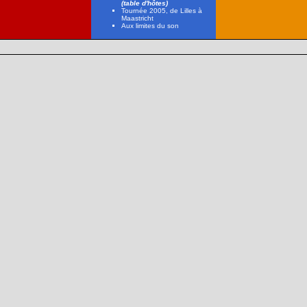
(table d'hôtes)
Tournée 2005, de Lilles à
Maastricht
Aux limites du son