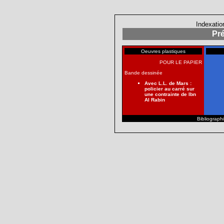
Indexatio
Pré
Oeuvres plastiques
POUR LE PAPIER
Bande dessinée
Avec L.L. de Mars :
policier au carré sur
une contrainte de Ibn
Al Rabin
Bibliographi