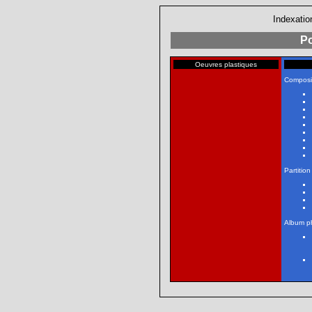
Indexatio
Po
Oeuvres plastiques
Composi
Partition
Album p