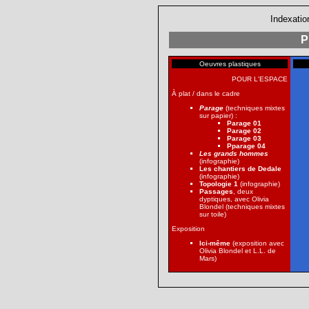
Indexatio
P
Oeuvres plastiques
POUR L'ESPACE
À plat / dans le cadre
Parage
(techniques mixtes
sur papier) :
Parage 01
Parage 02
Parage 03
Pparage 04
Les grands hommes
(infographie)
Les chantiers de Dedale
(infographie)
Topologie 1
(infographie)
Passages
, deux
dyptiques, avec Olivia
Blondel (techniques mixtes
sur toile)
Exposition
Ici-même
(exposition avec
Olivia Blondel et L.L. de
Mars)