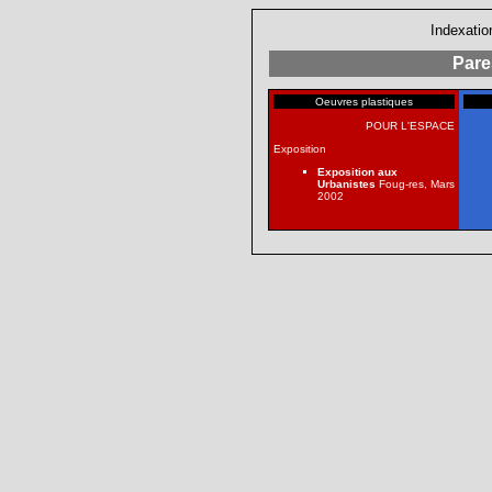
Indexatio
Pare
Oeuvres plastiques
POUR L'ESPACE
Exposition
Exposition aux
Urbanistes
Foug-res, Mars
2002