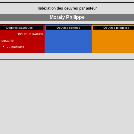
Indexation des oeuvres par auteur
Moraly Philippe
Oeuvres plastiques
Oeuvres sonores
Oeuvres textuelles
POUR LE PAPIER
tographie
72 polaroids