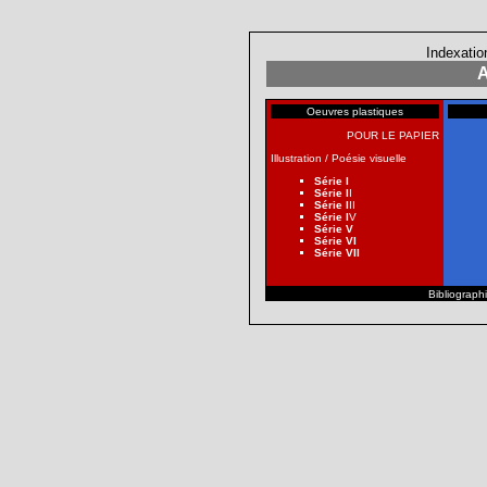
Indexatio
A
Oeuvres plastiques
POUR LE PAPIER
Illustration / Poésie visuelle
Série I
Série I
I
Série I
II
Série I
V
Série V
Série VI
Série VII
Bibliographi