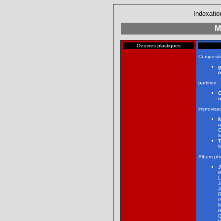
Indexatio
M
Oeuvres plastiques
Composit
g
o
partition
G
o
improvisa
M
G
M
T
M
Album ph
J
B
L
J
J
R
G
M
B
Ç