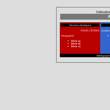
Indexatio
A
Oeuvres plastiques
POUR L'ÉCRAN
Compos
infographie
Série a)
Série b)
Série c)
Bibliographi