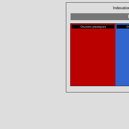
Indexatio
Oeuvres plastiques
O