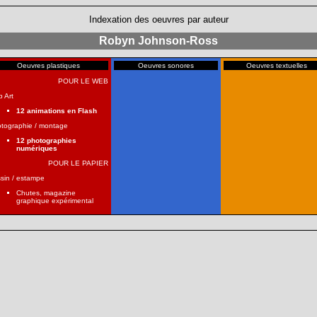
Indexation des oeuvres par auteur
Robyn Johnson-Ross
Oeuvres plastiques
Oeuvres sonores
Oeuvres textuelles
POUR LE WEB
 Art
12 animations en Flash
tographie / montage
12 photographies
numériques
POUR LE PAPIER
sin / estampe
Chutes, magazine
graphique expérimental