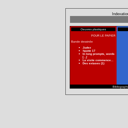
Indexatio
Oeuvres plastiques
POUR LE PAPIER
Bande dessinée
Judex
!
quote 17
In long prompts, words
[...
]
La visite commence...
Des extases (1)
Bibliographi