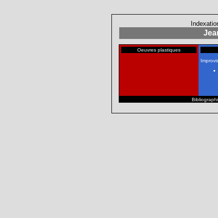
Indexatio
Jea
Oeuvres plastiques
Improvi
Bibliographi