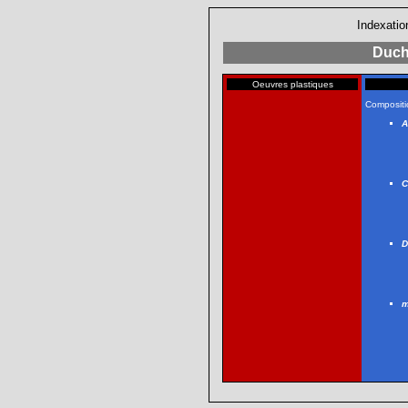
Indexatio
Duch
Oeuvres plastiques
Compositi
A
C
D
m