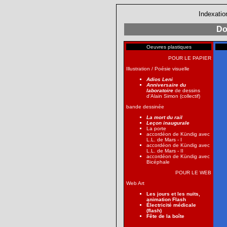
Indexatio
Do
Oeuvres plastiques
POUR LE PAPIER
Illustration / Poésie visuelle
Adios Leni
Anniversaire du
laboratoire
de dessins
d'Alain Simon (collectif)
bande dessinée
La mort du rail
Leçon inaugurale
La porte
accordéon de Kündig avec
L.L. de Mars - I
accordéon de Kündig avec
L.L. de Mars - II
accordéon de Kündig avec
Bicéphale
POUR LE WEB
Web Art
Les jours et les nuits,
animation Flash
Électricité médicale
(flash)
Fête de la boîte