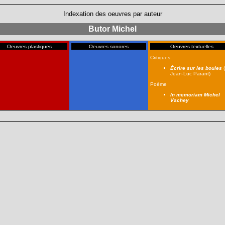
Indexation des oeuvres par auteur
Butor Michel
Oeuvres plastiques
Oeuvres sonores
Oeuvres textuelles
Critiques
Écrire sur les boules
(
Jean-Luc Parant)
Poème
In memoriam Michel
Vachey