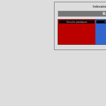
Indexatio
B
Oeuvres plastiques
O