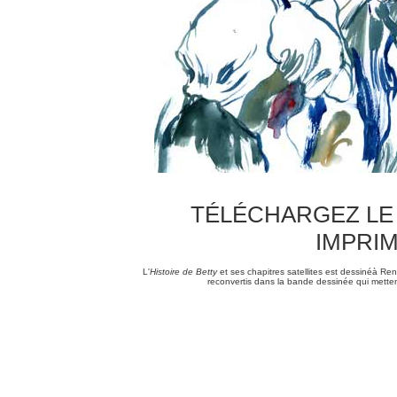
TÉLÉCHARGEZ LE 
IMPRIM
L'
Histoire de Betty
et ses chapitres satellites est dessinéà Ren
reconvertis dans la bande dessinée qui metten