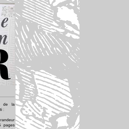
o de la
i :
grandeur
6 pages