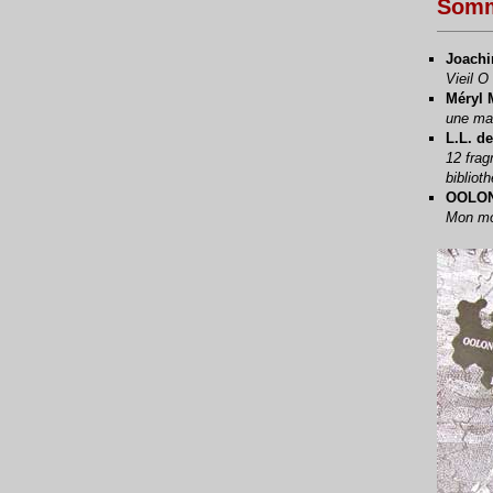
Somm
Joach
Vieil O
Méryl
une mal
L.L. d
12 frag
biblio
OOLO
Mon mo