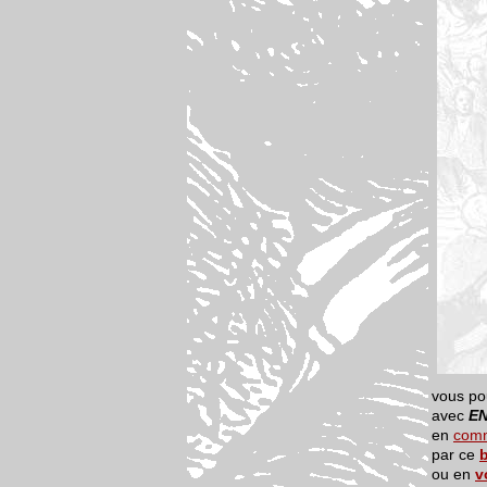
vous po
avec
EN
en
com
par ce
ou en
v