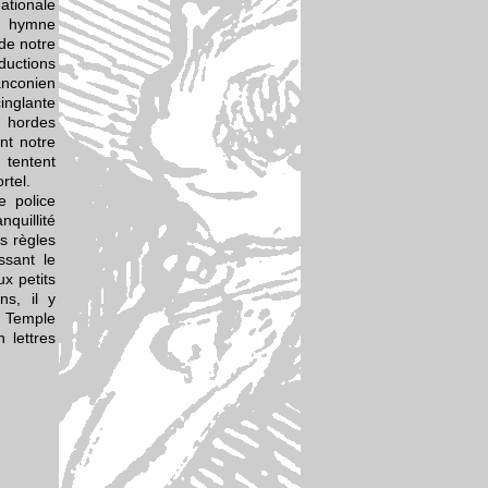
tionale
n hymne
de notre
uctions
ranconien
inglante
hordes
nt notre
 tentent
rtel.
e police
quillité
s règles
ssant le
ux petits
ns, il y
 Temple
n lettres