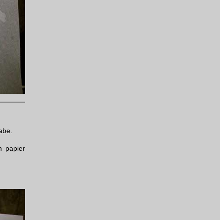
abe.
n papier