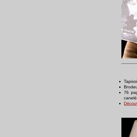
Tapiss
Brodeu
76 pag
canelé
Découv