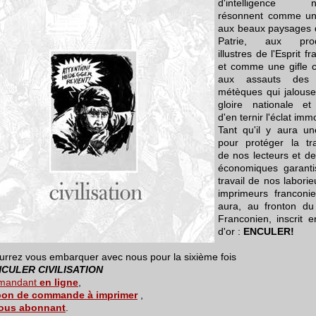
d'intelligence na
résonnent comme u
aux beaux paysages 
Patrie, aux prod
illustres de l'Esprit f
et comme une gifle c
aux assauts des 
métèques qui jalouse
gloire nationale et
d'en ternir l'éclat immo
Tant qu'il y aura un
pour protéger la tran
de nos lecteurs et de
économiques garanti
travail de nos laborie
imprimeurs franconie
aura, au fronton du
Franconien, inscrit e
d'or :
ENCULER!
urrez vous embarquer avec nous pour la sixième fois
CULER CIVILISATION
mandant
en ligne
,
bon de commande à imprimer
,
ous abonnant
.