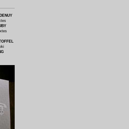
 DENUY
xtes
UBY
xtes
TOFFEL
oki
NG