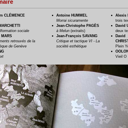
aire
im CLÉMENCE
Antoine HUMMEL
Alexis
Morrai sicuramente
trois te
 MARCHETTI
Jean-Christophe PAGÈS
David 
formation sociale
à Melun
(extraits)
deux te
e MARS
Jean-François SAVANG
David
ments retrouvés de la
Critique et tactique VI - La
CHRIS
thèque de Genève
société esthétique
Plein Y
NG
OOLO
rt
Vieil O