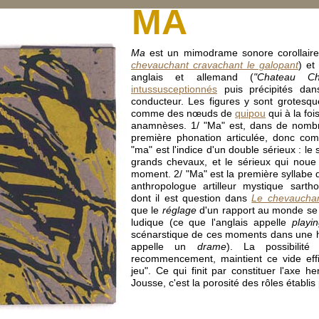
MA
Ma
est un mimodrame sonore corollaire
chevauchant cravachant le galopant
) et
anglais et allemand (
"Chateau Ch
intussusceptionnés
puis précipités da
conducteur. Les figures y sont grotesqu
comme des nœuds de
quipou
qui à la foi
anamnèses. 1/ "Ma" est, dans de nomb
première phonation articulée, donc co
"ma" est l'indice d'un double sérieux : le
grands chevaux, et le sérieux qui noue 
moment. 2/ "Ma" est la première syllabe 
anthropologue artilleur mystique sarth
dont il est question dans
Le chevauchan
que le
réglage
d'un rapport au monde se f
ludique (ce que l'anglais appelle
playi
scénarstique de ces moments dans une 
appelle un
drame
). La possibilité
recommencement, maintient ce vide effic
jeu". Ce qui finit par constituer l'axe 
Jousse, c'est la porosité des rôles établis