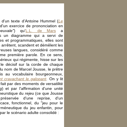
 d'un texte d'Antoine Hummel (
Le
 d'un exercice de prononciation en
euvale"
) qu'
L.L. de Mars
a
ns un diagramme qui a servi de
es et programmatiques, elles sont
s arrêtent, scandent et démêlent les
reuses langues, considéré comme
mme première parole. En ce sens,
 sérieux qui régimente, hisse sur les
le décisif sur la corde de chaque
du nom de Marcel Jousse, le prêtre
ois au vocabulaire bourgeonneux,
t cravachant le galopant
. On y lit
ait par des moments de versatilité
ng
) et par l'affirmation d'une unité
heurstique du
rejeu
(ce que Jousse
 préservée d'une reprise, d'un
ace, fonctionnel, du "jeu pour le
herméneutique du jeu enfantin, pour
 par le scénario adulte consolidé :