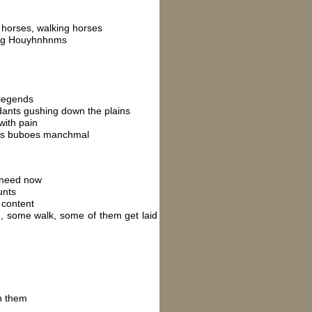
 horses, walking horses
wing Houyhnhnms
 legends
ants gushing down the plains
with pain
es buboes manchmal
 need now
unts
 content
, some walk, some of them get laid
n them