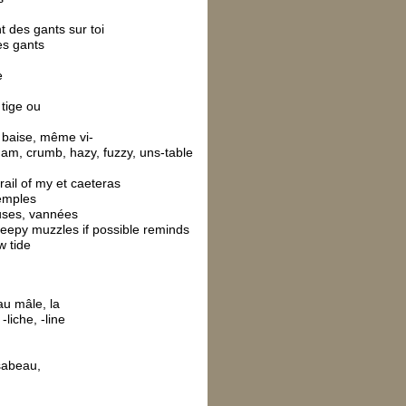
t des gants sur toi
es gants
e
tige ou
 baise, même vi-
 ham, crumb, hazy, fuzzy, uns-table
rail of my et caeteras
temples
uses, vannées
leepy muzzles if possible reminds
w tide
au mâle, la
-liche, -line
sabeau,