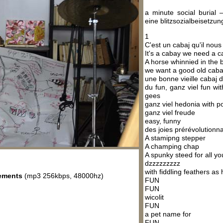
a minute social burial
eine blitzsozialbeisetzun
1
C'est un cabaj qu'il nous
It's a cabay we need a 
A horse whinnied in the 
we want a good old cab
une bonne vieille cabaj d
du fun, ganz viel fun wit
gees
ganz viel hedonia with p
ganz viel freude
easy, funny
des joies prérévolutionna
A stamipng stepper
A champing chap
A spunky steed for all y
dzzzzzzzzz
with fiddling feathers a
rements
(mp3 256kbps, 48000hz)
FUN
FUN
wicolit
FUN
a pet name for
FUN