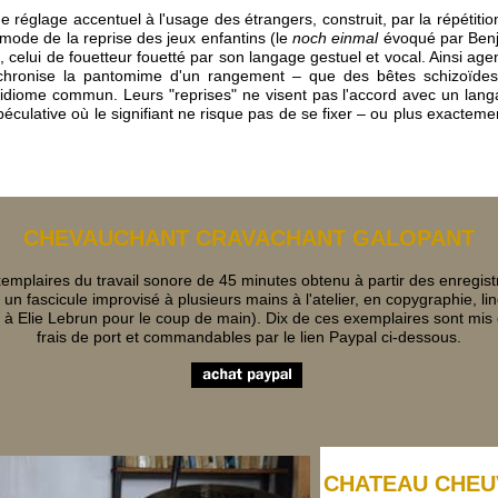
e réglage accentuel à l'usage des étrangers, construit, par la répétiti
ode de la reprise des jeux enfantins (le
noch einmal
évoqué par Ben
 celui de fouetteur fouetté par son langage gestuel et vocal. Ainsi ag
nchronise la pantomime d'un rangement – que des bêtes schizoïd
r idiome commun. Leurs "reprises" ne visent pas l'accord avec un langag
péculative où le signifiant ne risque pas de se fixer – ou plus exacteme
CHEVAUCHANT CRAVACHANT GALOPANT
mplaires du travail sonore de 45 minutes obtenu à partir des enregist
s un fascicule improvisé à plusieurs mains à l'atelier, en copygraphie, 
 à Elie Lebrun pour le coup de main). Dix de ces exemplaires sont mis
frais de port et commandables par le lien Paypal ci-dessous.
CHATEAU CHEU