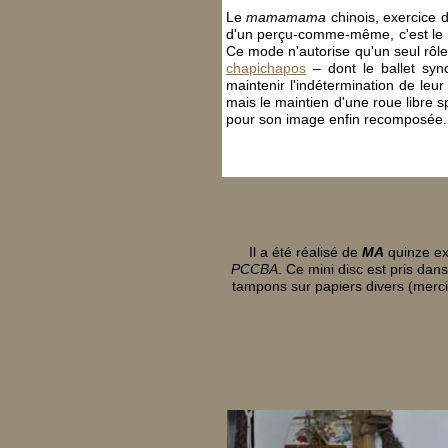
Le
mamamama
chinois, exercice d
d'un perçu-comme-même, c'est le m
Ce mode n'autorise qu'un seul rôle,
chapichapos
– dont le ballet sy
maintenir l'indétermination de leu
mais le maintien d'une roue libre s
pour son image enfin recomposée.
Il a été réalisé de
MA
quinze exe
PCCBA
. Ce mini disc est pris dan
tampons sur papiers divers (merci