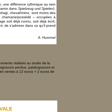
on, une différence rythmique au sein
jamin dans
Spielzeug und Spielen
).
ent/agi, cheval/mère, sont moins des
es chamane/possédé – occupées à
e soit déjà connu, soit déjà écrit,
nt, de s'admirer dans ce qu'il prend
A. Hummel
rements réalisés au studio de la
linogravure perdue, patatogravure et
 en ventes à 12 euros + 2 euros de
VALE