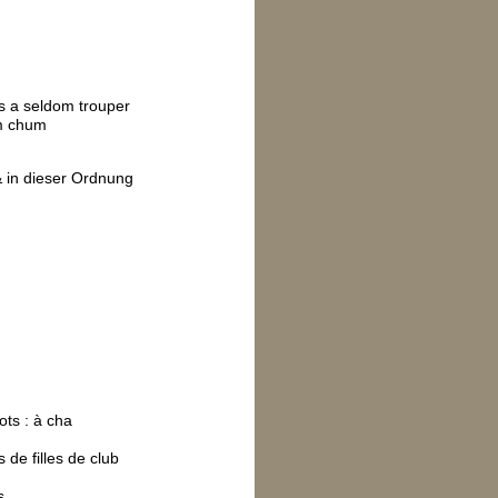
s a seldom trouper
om chum
& in dieser Ordnung
ts : à cha
de filles de club
s