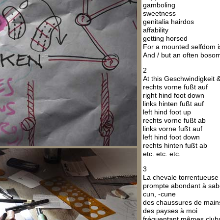
gamboling
sweetness
genitalia hairdos
affability
getting horsed
For a mounted selfdom i
And / but an often bos
2
At this Geschwindigkeit 
rechts vorne fußt auf
right hind foot down
links hinten fußt auf
left hind foot up
rechts vorne fußt ab
links vorne fußt auf
left hind foot down
rechts hinten fußt ab
etc. etc. etc.
3
La chevale torrentueuse
prompte abondant à sabo
cun, -cune
des chaussures de mains 
des payses à moi
fréquentant mêmes club