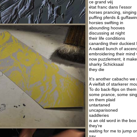
ce grand véj
état franc dans l'essor
horses prancing, singing
puffing pferds & guffa
horsies swifting in
abounding hooves
discussing at night
their life conditions
canarding their duckiest
A naked bunch of ascend
embroidering their mind 
now puzzlement, it mak
sharky Schicksaal
they die
It's another cabacho we
A vielfalt of starkerer mo
To do back-flips on them
some prance, some sing
on them plaid
untartaned
uncaparisoned
saddleries
is an old word in the box
they're
waiting for me to jump o
say