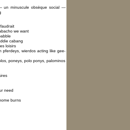
 — un minuscule obsèque social —
g
 faudrait
cabacho we want
babble
addie cabang
es loisirs
h pferdeys, wierdos acting like gee-
olos, poneys, polo ponys, palominos
ires
our need
s home burns