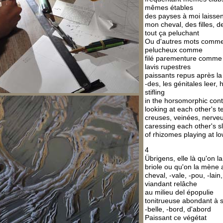
mêmes étables
des payses à moi laissen
mon cheval, des filles, d
tout ça peluchant
Ou d'autres mots comm
pelucheux comme
filé parementure comme 
lavis rupestres
paissants repus après la
-des, les génitales leer,
stifling
in the horsomorphic cont
looking at each other's 
creuses, veinées, nerve
caressing each other's s
of rhizomes playing at lo
4
Übrigens, elle là qu'on la
briole ou qu'on la mène 
cheval, -vale, -pou, -lain, 
viandant relâche
au milieu del épopulie
tonitrueuse abondant à 
-belle, -bord, d'abord
Paissant ce végétat