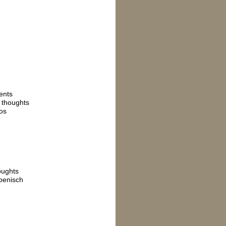
ents
 thoughts
os
oughts
ppenisch