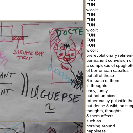
FUN
wicolit
FUN
FUN
FUN
wicolit
FUN
FUN
FUN
wicolit
prerevolutionary refinem
permanent convulsion of
a complexus of spaghett
of borromean caballos
but all of those
& in each of them
in thoughts
easy, funny
but not unmixed
rather cushy pulsatile th
but dense & wild, aalsu
thoughts, thoughts
& them affects
such as
horsing around
happiness