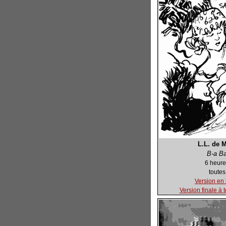
L.L. de 
B-a B
6 heure
toutes
Version en 
Version finale à 