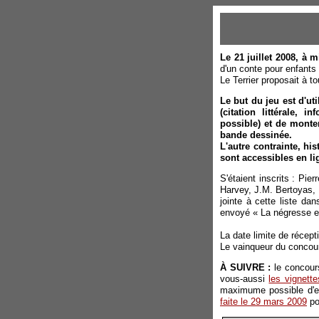
Le 21 juillet 2008, à m
d'un conte pour enfants
Le Terrier proposait à t
Le but du jeu est d'ut
(citation littérale, 
possible) et de monte
bande dessinée.
L'autre contrainte, hi
sont accessibles en li
S'étaient inscrits : Pi
Harvey, J.M. Bertoyas, B
jointe à cette liste da
envoyé « La négresse e
La date limite de réceptio
Le vainqueur du concou
À SUIVRE :
le concour
vous-aussi
les vignett
maximume possible d'en
faite le 29 mars 2009
po