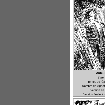
Auteu
Titre
Temps de réal
Nombre de vignett
Version en 
Version finale à 