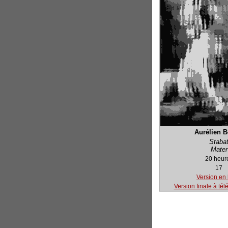
Aurélien Be
Staba
Mater
20 heur
17
Version en 
Version finale à tél