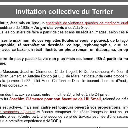
Invitation collective du Terrier
inuit
, était mis en ligne un
ensemble de vignettes gravées de médiocre qual
 oubliable de 1935, «
Au gré des vents
» de Ada Severi.
ous les colistiers de faire à partir de ces scans un récit en images, selon ces r
iliser le maximum de ces vignettes (toutes si vous le pouvez), de la faç
infographie, réinterprétation dessinée, collage, rephotographie, que sa
r avec ce bazar un récit illustré, un photo-roman, un diaporama, un o
stoire de pas y passer la vie non plus mais seulement 48h à partir du 
gne.
erre Masseau, Joachim Clémence, C. de Trogoff, P. De Jonckheere, Aurélien Be
rian Lemercier, Antoine Ronco (et L.L. de Mars instigateur de cette propositi
ns la journée du 22 juillet Anne Chiffonnier. Dans le courant du mois d'Aou
t les corbeaux ».
n des travaux se situait entre minuit le 23 juillet et 1h le 24 juillet.
rs fut
Joachim Clémence pour son Aventure de Lili Small
, talonné de prè
s est achevé, mais
son cadre est toujours ouvert à vos propositions
, n'
es scannées ci-jointes
et à nous composer des récits imagés de tout poil e
tre elles. (d'autre part, une seconde série de travaux est née d'une seco
ur la première expérience ANADOPI)