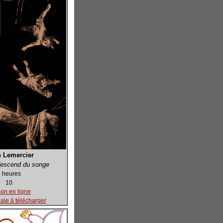
n Lemercier
escend du songe
 heures
10
ion en ligne
nale à télécharger