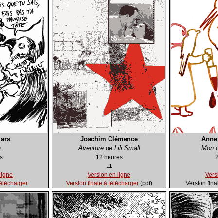
Mars
Joachim Clémence
Anne 
a
Aventure de Lili Small
Mon c
s
12 heures
2
11
ligne
Version en ligne
Vers
télécharger
Version finale à télécharger
(pdf)
Version fina