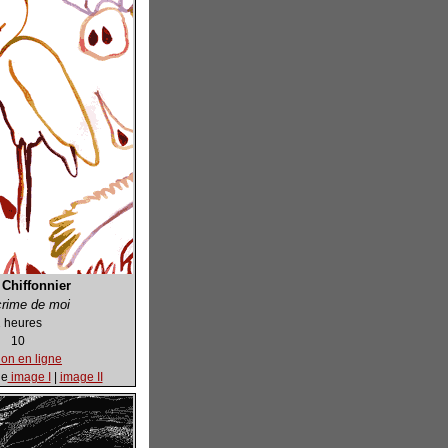
Chiffonnier
rime de moi
 heures
10
ion en ligne
le
image I
|
image II