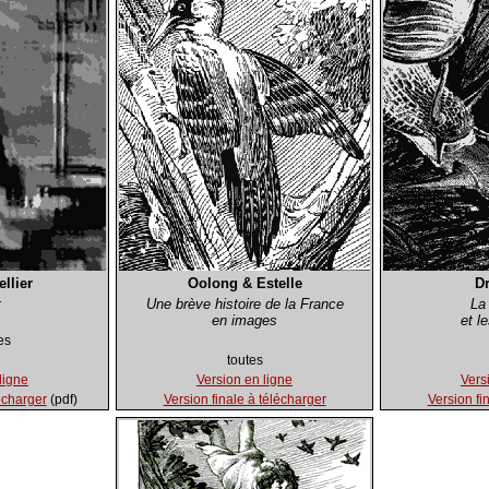
llier
Oolong & Estelle
Dr
t
Une brève histoire de la France
La
en images
et l
es
toutes
ligne
Version en ligne
Vers
écharger
(pdf)
Version finale à télécharger
Version fi