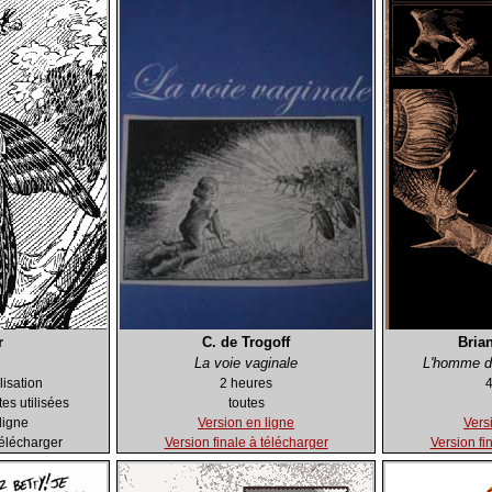
r
C. de Trogoff
Bria
La voie vaginale
L'homme d
isation
2 heures
4
es utilisées
toutes
ligne
Version en ligne
Vers
télécharger
Version finale à télécharger
Version fi