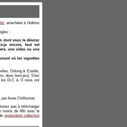
ité
, arrachées à l'édition
ègles :
on dont vous le désirez
is-je encore, tout est
pera, une video ou une
moment où les vignettes
llier, Oolong & Estelle,
on, donc hors-jeu). S'est
t, les Dr.C & O nous ont
s par Anne Chiffonnier.
hésitez pas à télécharger
n moins de 48h avec le
nde
proposition collective