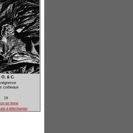
 O. & C.
 négresse
es corbeaux
19
ion en ligne
nale à télécharger