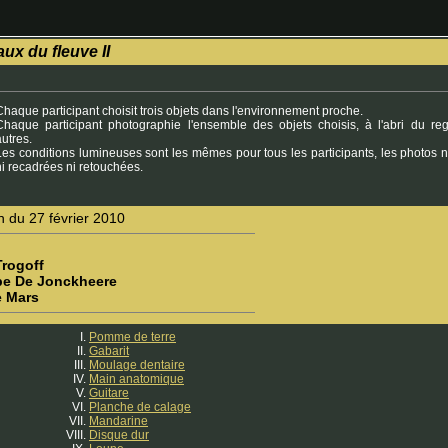
ux du fleuve II
Chaque participant choisit trois objets dans l'environnement proche.
Chaque participant photographie l'ensemble des objets choisis, à l'abri du re
autres.
Les conditions lumineuses sont les mêmes pour tous les participants, les photos 
ni recadrées ni retouchées.
n du 27 février 2010
Trogoff
pe De Jonckheere
e Mars
Pomme de terre
Gabarit
Moulage dentaire
Main anatomique
Guitare
Planche de calage
Mandarine
Disque dur