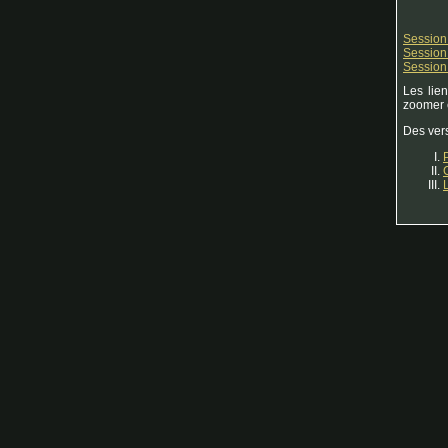
Session 
Session 
Session 
Les lie
zoomer e
Des vers