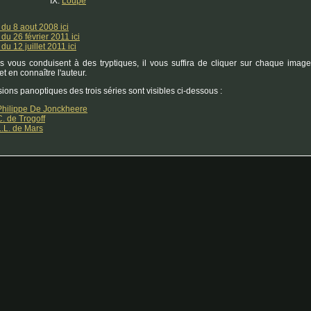
Loupe
du 8 aout 2008 ici
du 26 février 2011 ici
du 12 juillet 2011 ici
ns vous conduisent à des tryptiques, il vous suffira de cliquer sur chaque image
t en connaître l'auteur.
ions panoptiques des trois séries sont visibles ci-dessous :
Philippe De Jonckheere
C. de Trogoff
L.L. de Mars