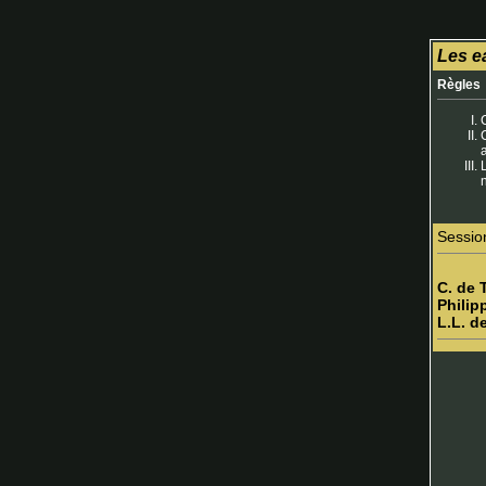
Les ea
Règles
Sessio
C. de 
Philip
L.L. d