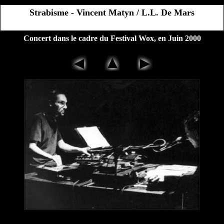
Strabisme - Vincent Matyn / L.L. De Mars
Concert dans le cadre du Festival Wox, en Juin 2000