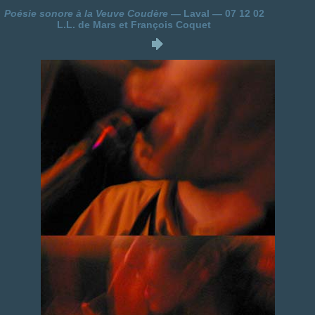
Poésie sonore à la Veuve Coudère
— Laval — 07 12 02
L.L. de Mars et François Coquet