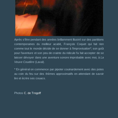
Après s'être pendant des années brillamment illustré sur des partitions
contemporaines du meilleur acabit, François Coquet qui fait rien
comme tout le monde décide de se donner à l'improvisation*; son goût
pour l'aventure et son peu de crainte du ridicule l'a fait accepter de se
laisser dévoyer dans une aventure sonore improbable avec moi, à
La
Veuve Coudère
(Laval).
* En général on commence par pipoter couinardement avec des potes
au coin du feu sur des thèmes approximatifs en attendant de savoir
lire et écrire ses couacs.
Photos
C. de Trogoff