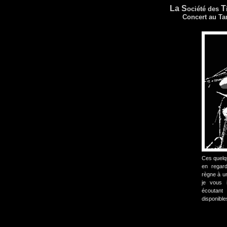
La S
T
ociété des
Concert au Ta
Ces quelqu
en regar
règne à un
je vous 
écoutan
disponible