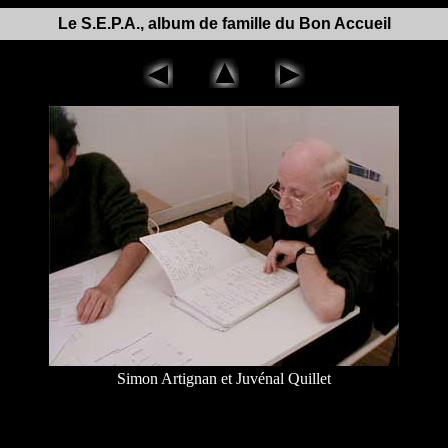
Le S.E.P.A., album de famille du Bon Accueil
Simon Artignan et Juvénal Quillet