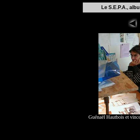
Le S.E.P.A., alb
Guénaël Hautbois et vince