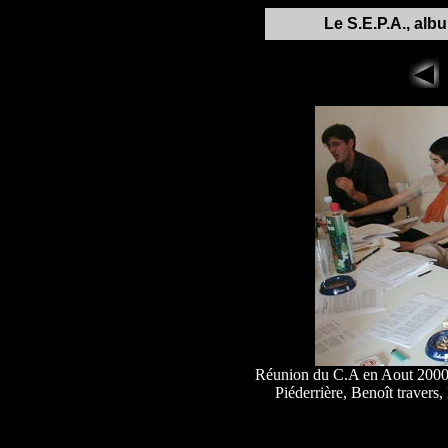
Le S.E.P.A., alb
Réunion du C.A en Aout 2000;
Piéderrière, Benoît travers