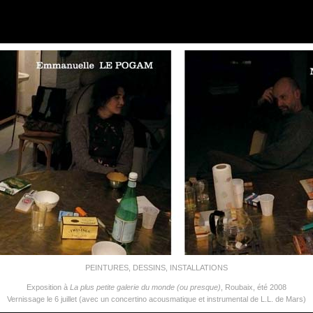
PEINTURES, DESSINS, INSTALLATIONS
Exposition à
La plus petite galerie du monde (ou presque)
, Roubaix, été 2008
Vernissage le 6 juillet (avec un concertino acousmatique et instrumental de L.L. de Mars)