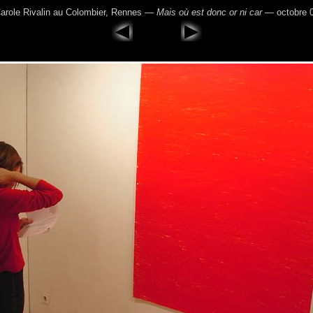
arole Rivalin au Colombier, Rennes —
Mais où est donc or ni car
— octobre 