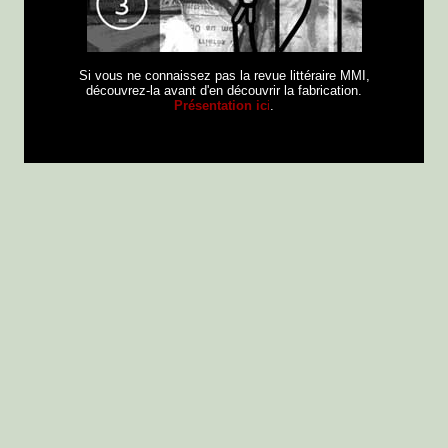
Si vous ne connaissez pas la revue littéraire MMI,
découvrez-la avant d'en découvrir la fabrication.
Présentation ic
i
.